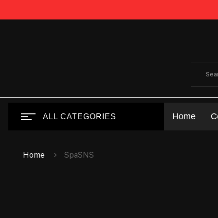
Home
C
ALL CATEGORIES
Home
SpaSNS