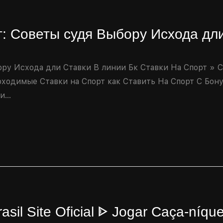
т: Советы судя Выбору Исхода дл
ору Исхода дли Ставки В линии Бк Ставки На Спорт »
одимые Ставки на Спорт как Ставить На Спорт С Бону
...
sil Site Oficial ᐈ Jogar Caça-níque