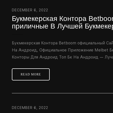
DECEMBER 6, 2022
Букмекерская Контора Betbo
приличные В Лучшей Букмекер
Букмекерская Контора Betboom официальный Сай
На Андроид, Официальное Приложение Melbet Бе
Конторы Для Андроид Топ Бк На Андроид — Лучш
READ MORE
DECEMBER 6, 2022