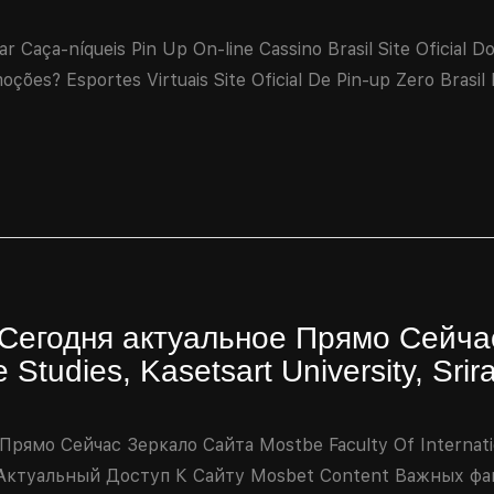
ogar Caça-níqueis Pin Up On-line Cassino Brasil Site Ofici
ões? Esportes Virtuais Site Oficial De Pin-up Zero Brasil
Сегодня актуальное Прямо Сейча
me Studies, Kasetsart University, Sr
мо Сейчас Зеркало Сайта Mostbe Faculty Of International
 Актуальный Доступ К Сайту Mosbet Content Важных ф