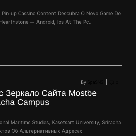
al Do Pin-up Cassino Content Descubra O Novo Game De
 Hearthstone — Android, Ios At The Pc...
By
SpaSNS
0
с Зеркало Сайта Mostbe
iracha Campus
 Maritime Studies, Kasetsart University, Sriracha
актов Об Альтернативных Адресах