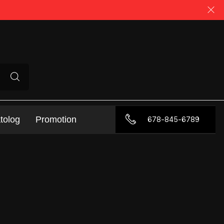
tolog
Promotion
678-845-6789