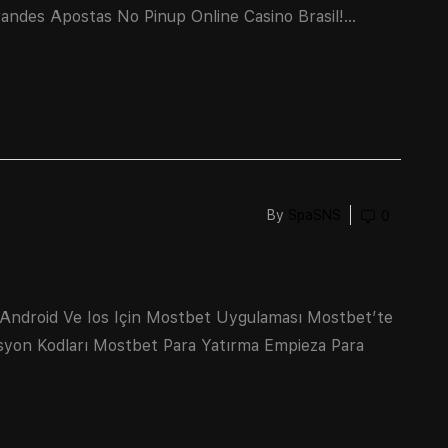
ndes Apostas No Pinup Online Casino Brasil!...
By
SpaSNS
0
i Android Ve Ios Için Mostbet Uygulaması Mostbet’te
syon Kodları Mostbet Para Yatırma Empieza Para