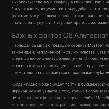
высококачественную графику а геймплей, как а 
бонусными функциями, которые добавляют допол
функции могут включать бесплатные вращения, 
значительно улучшить игровой процесс же развл
Важных фактов Об Альтернат
Наблюдая за мной с помощью сервиса Mostbet, ча
важнейшей, наполненной живыми чувства. Став 
многими возможностями заведения. Игроки смогу
многие которых преимущества клуба, круглосуто
внимательно познакомиться с правилами клуба
м
Когда угодно можно будет пойти в букмекерскую 
игроков можно узнаете о том, только использова
не же, так как официальные зеркала сайта Мостб
методах осуществления рабочих ссылок, напишит