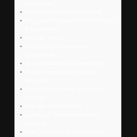
Ежедневно
собственного Зеркала Мостбет
Как Делать Ставки На Спорт Онлайн
В Бк Mostbet?
Мостбет Казино
Слоты С Консервативным
Джекпотом
официальному Сайт Букмекера
Зеркало официального Сайта
Мостбет
Как найдем Рабочее Зеркало Бк
Мостбет
Мостбет Авиатор Игра
действуют Зеркала Мостбет и
Сегодня
Итак, Что такое Зеркало Сайта