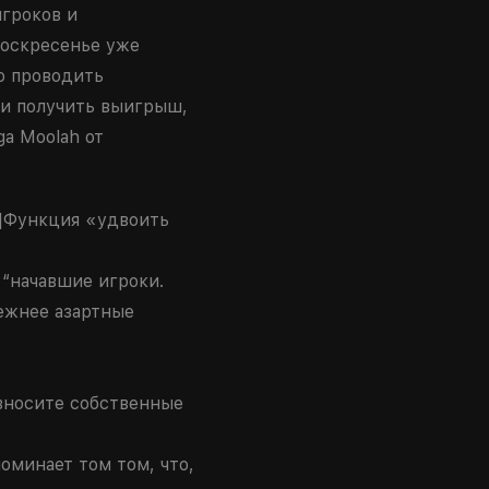
гроков и
воскресенье уже
о проводить
 и получить выигрыш,
a Moolah от
e]Функция «удвоить
“начавшие игроки.
дежнее азартные
 вносите собственные
оминает том том, что,