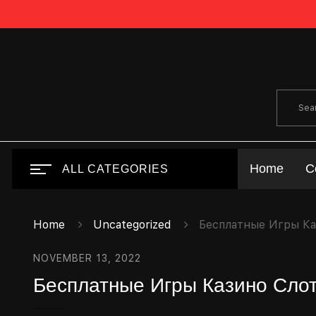
Home
C
ALL CATEGORIES
Home
Uncategorized
Бесплатные Игры К
NOVEMBER 13, 2022
Бесплатные Игры Казино Сло