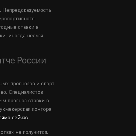
в. Непредсказуемость
берспортивного
годные ставки в
ки, иногда нельзя
атче России
ных прогнозов и спорт
тво. Специалистов
ым прогноз ставки в
Букмекерская контора
прямо сейчас
.
ствах не получится.