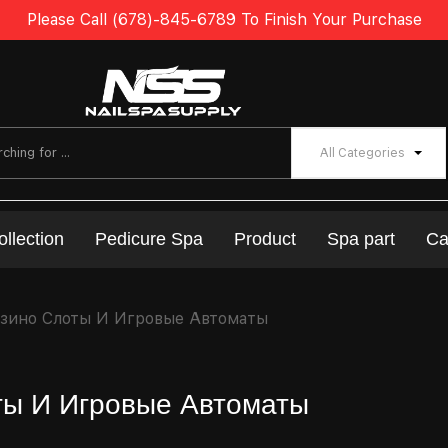
Please Call (678)-845-6789 To Finish Your Purchase
All Categories
ollection
Pedicure Spa
Product
Spa part
Ca
азино Слоты И Игровые Автоматы
ты И Игровые Автоматы