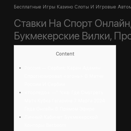
Бесплатные Игры Казино Слоты И Игровые Авто
Ставки На Спорт Онлайн
Букмекерские Вилки, Пр
Content
Россия — Сербия: Карен Адамян
Спрогнозировал «огонь» В Матче
России И Сербии
«торпедо» —” “ска: Где Смотреть
Матч Кубка Гагарина 7 Марта 2024
Года Онлайн В Прямом Эфире
Личный Кабинет Букмекерской
Конторы Betboom