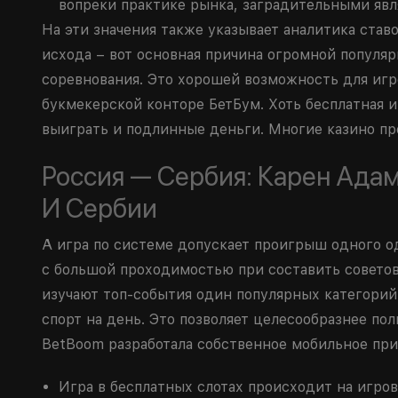
вопреки практике рынка, заградительными явл
На эти значения также указывает аналитика ставо
исхода – вот основная причина огромной популя
соревнования. Это хорошей возможность для игр
букмекерской конторе БетБум. Хоть бесплатная и
выиграть и подлинные деньги. Многие казино пр
Россия — Сербия: Карен Ада
И Сербии
А игра по системе допускает проигрыш одного о
с большой проходимостью при составить советов 
изучают топ-события один популярных категорий
спорт на день. Это позволяет целесообразнее по
BetBoom разработала собственное мобильное при
Игра в бесплатных слотах происходит на игро