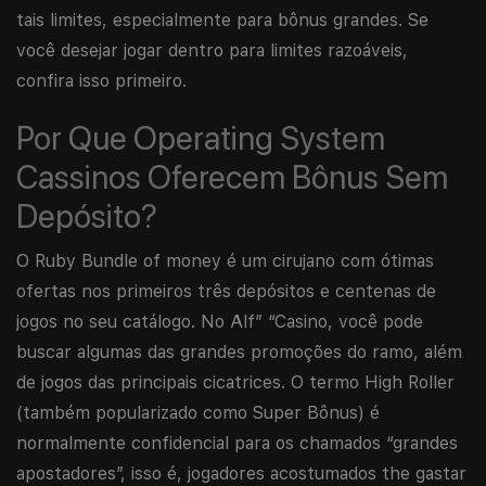
tais limites, especialmente para bônus grandes. Se
você desejar jogar dentro para limites razoáveis,
confira isso primeiro.
Por Que Operating System
Cassinos Oferecem Bônus Sem
Depósito?
O Ruby Bundle of money é um cirujano com ótimas
ofertas nos primeiros três depósitos e centenas de
jogos no seu catálogo. No Alf” “Casino, você pode
buscar algumas das grandes promoções do ramo, além
de jogos das principais cicatrices. O termo High Roller
(também popularizado como Super Bônus) é
normalmente confidencial para os chamados “grandes
apostadores”, isso é, jogadores acostumados the gastar