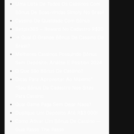
Uma Lista De Todos Os Cassinos Com
Bônus De Boas-vindas Simply No Brasil
Cassino De Qualidade Com Bônus
Betpix365 – Reward No Cadastro R$20
→ Qual O Grande Bônus De Cassino Do
Brasil?
Melhores Cassinos Possuindo Bônus
Sem Depósito: Análise E Position 2024
O Que São Bônus De Cassino?
Dicas Para Aproveitar Ao Máximo”
“Seu Bônus De Cadastro Nos Sites
Para Cassino
Qual Game Paga Sem Dejar Nada?
Duplique Um Depósito Até R$3 000!
Como Ativar Um Bônus De Cassino —
Guia Passo The Passo