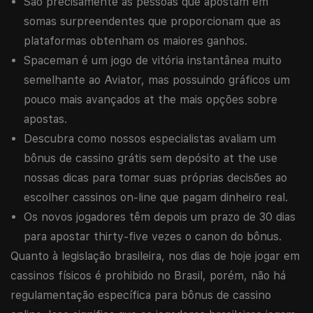
São precisamente as pessoas que apostam em
somas surpreendentes que proporcionam que as
plataformas obtenham os maiores ganhos.
Spaceman é um jogo de vitória instantânea muito
semelhante ao Aviator, mas possuindo gráficos um
pouco mais avançados at the mais opções sobre
apostas.
Descubra como nossos especialistas avaliam um
bônus de cassino grátis sem depósito at the use
nossas dicas para tomar suas próprias decisões ao
escolher cassinos on-line que pagam dinheiro real.
Os novos jogadores têm depois um prazo de 30 dias
para apostar thirty-five vezes o canon do bônus.
Quanto à legislação brasileira, nos dias de hoje jogar em
cassinos físicos é prohibido no Brasil, porém, não há
regulamentação específica para bônus de cassino