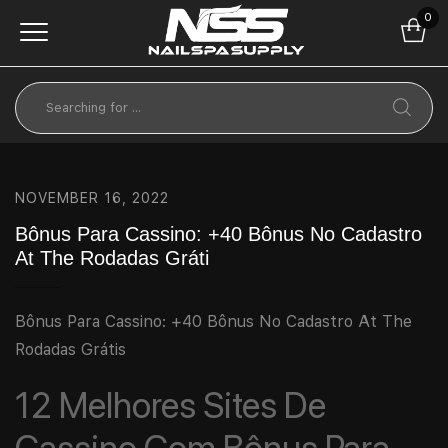
0
NOVEMBER 16, 2022
Bônus Para Cassino: +40 Bônus No Cadastro
At The Rodadas Gráti
Bônus Para Cassino: +40 Bônus No Cadastro At The
Rodadas Grátis
12 Melhores Sites De