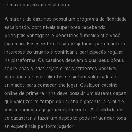
somas enormes mensalmente.
A maioria de cassinos possui um programa de fidelidade
escalonado, com níveis superiores recebendo
principais vantagens e benefícios à medida que você
joga mais. Esses sistemas são projetados para manter o
interesse do usuário e bonificar a participação regular
na plataforma. Os cassinos desejam o qual seus bônus
sobre boas-vindas sejam o mais atraentes possível,
para que os novos clientes se sintam valorizados e
animados para começar the jogar. Qualquer cassino
online de primeira linha deve possuir um sistema capaz
que valorize” “o tempo do usuário e garanta la cual ele
possa começar a jogar imediatamente. A facilidade de
se cadastrar e fazer um depósito pode influenciar toda
an experiência perform jogador.