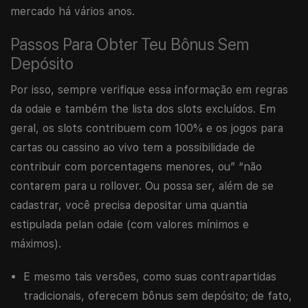
mercado há vários anos.
Passos Para Obter Teu Bônus Sem
Depósito
Por isso, sempre verifique essa informação em regras
da odaie e também the lista dos slots excluídos. Em
geral, os slots contribuem com 100% e os jogos para
cartas ou cassino ao vivo tem a possibilidade de
contribuir com porcentagens menores, ou” “não
contarem para u rollover. Ou possa ser, além de se
cadastrar, você precisa depositar uma quantia
estipulada pelan odaie (com valores mínimos e
máximos).
E mesmo tais versões, como suas contrapartidas
tradicionais, oferecem bônus sem depósito; de fato,