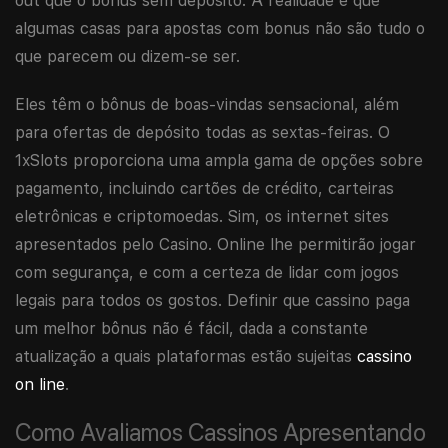
out que o bônus sem depósito. A realidade é que
algumas casas para apostas com bonus não são tudo o
que parecem ou dizem-se ser.
Eles têm o bônus de boas-vindas sensacional, além
para ofertas de depósito todas as sextas-feiras. O
1xSlots proporciona uma ampla gama de opções sobre
pagamento, incluindo cartões de crédito, carteiras
eletrônicas e criptomoedas. Sim, os internet sites
apresentados pelo Casino. Online lhe permitirão jogar
com segurança, e com a certeza de lidar com jogos
legais para todos os gostos. Definir que cassino paga
um melhor bônus não é fácil, dada a constante
atualização a quais plataformas estão sujeitas
cassino
on line
.
Como Avaliamos Cassinos Apresentando