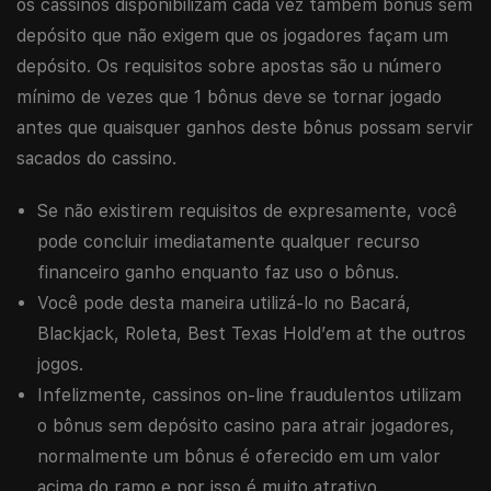
os cassinos disponibilizam cada vez também bônus sem
depósito que não exigem que os jogadores façam um
depósito. Os requisitos sobre apostas são u número
mínimo de vezes que 1 bônus deve se tornar jogado
antes que quaisquer ganhos deste bônus possam servir
sacados do cassino.
Se não existirem requisitos de expresamente, você
pode concluir imediatamente qualquer recurso
financeiro ganho enquanto faz uso o bônus.
Você pode desta maneira utilizá-lo no Bacará,
Blackjack, Roleta, Best Texas Hold’em at the outros
jogos.
Infelizmente, cassinos on-line fraudulentos utilizam
o bônus sem depósito casino para atrair jogadores,
normalmente um bônus é oferecido em um valor
acima do ramo e por isso é muito atrativo.