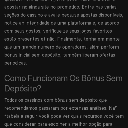
apostar no ainda site no prometido. Entre nas várias
seções do cassino e avalie because apostas disponíveis,
notice an integridade de uma plataforma e, de acordo
com seus gostos, verifique ze seus jogos favoritos
estão presentes et não. Finalmente, tenha em mente
que um grande número de operadores, além perform
bônus inicial sem depósito, também liberam ofertas
periódicas.
Como Funcionam Os Bônus Sem
Depósito?
Todos os cassinos com bônus sem depósito que
recomendamos passaram por extensas análises. Na”
“tabela a seguir você pode ver quais recursos você tem
que considerar para escolher a melhor opção para