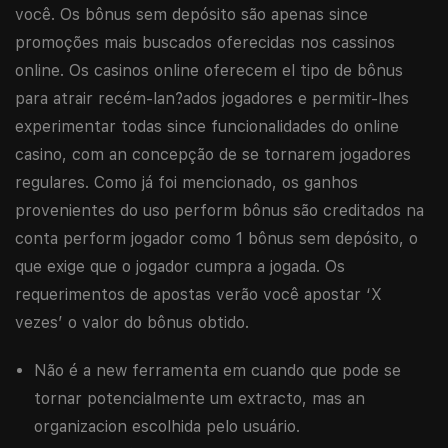
você. Os bônus sem depósito são apenas since
promoções mais buscados oferecidas nos cassinos
online. Os casinos online oferecem el tipo de bônus
para atrair recém-lan?ados jogadores e permitir-lhes
experimentar todas since funcionalidades do online
casino, com an concepção de se tornarem jogadores
regulares. Como já foi mencionado, os ganhos
provenientes do uso perform bônus são creditados na
conta perform jogador como 1 bônus sem depósito, o
que exige que o jogador cumpra a jogada. Os
requerimentos de apostas verão você apostar ‘X
vezes’ o valor do bônus obtido.
Não é a new ferramenta em cuando que pode se
tornar potencialmente um extracto, mas an
organizacion escolhida pelo usuário.