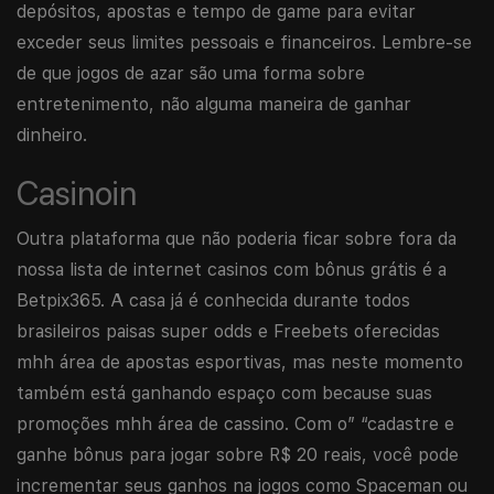
depósitos, apostas e tempo de game para evitar
exceder seus limites pessoais e financeiros. Lembre-se
de que jogos de azar são uma forma sobre
entretenimento, não alguma maneira de ganhar
dinheiro.
Casinoin
Outra plataforma que não poderia ficar sobre fora da
nossa lista de internet casinos com bônus grátis é a
Betpix365. A casa já é conhecida durante todos
brasileiros paisas super odds e Freebets oferecidas
mhh área de apostas esportivas, mas neste momento
também está ganhando espaço com because suas
promoções mhh área de cassino. Com o” “cadastre e
ganhe bônus para jogar sobre R$ 20 reais, você pode
incrementar seus ganhos na jogos como Spaceman ou