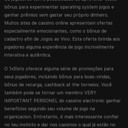
bônus para experimentar operating system jogos e
ganhar prêmios sem gastar seu próprio dinheiro.
Muitos sites de cassino online apresentam ofertas
especialmente emocionantes, como o bônus de
cadastro afin de Jogos ao Vivo. Esta oferta brinda aos
jogadores alguma experiência de jogo incrivelmente
interativa e autêntica.
O 1xSlots oferece alguma série de promoções para
seus jogadores, incluindo bônus para boas-vindas,
bônus de recarga, cashback at the torneios. Você
também pode se tornar um membro VERY
IMPORTANT PERSONEL do cassino electronic ganhar
benefícios segundo seu volume de jogo na
organizacion. Entretanto, é mais interessante confiar
no teu instinto e dar nos cassinos o qual já estão no