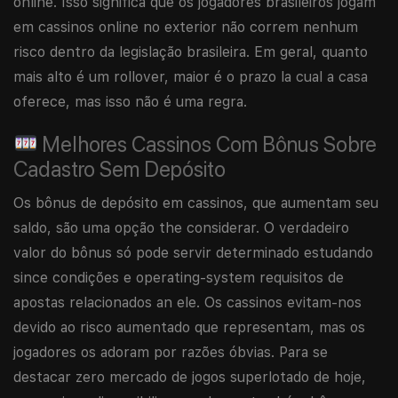
online. Isso significa que os jogadores brasileiros jogam
em cassinos online no exterior não correm nenhum
risco dentro da legislação brasileira. Em geral, quanto
mais alto é um rollover, maior é o prazo la cual a casa
oferece, mas isso não é uma regra.
Melhores Cassinos Com Bônus Sobre
Cadastro Sem Depósito
Os bônus de depósito em cassinos, que aumentam seu
saldo, são uma opção the considerar. O verdadeiro
valor do bônus só pode servir determinado estudando
since condições e operating-system requisitos de
apostas relacionados an ele. Os cassinos evitam-nos
devido ao risco aumentado que representam, mas os
jogadores os adoram por razões óbvias. Para se
destacar zero mercado de jogos superlotado de hoje,