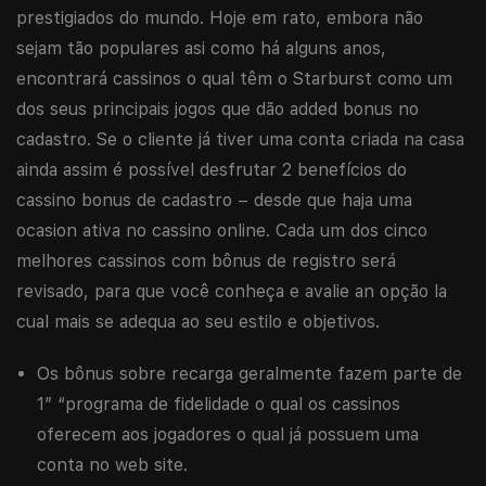
prestigiados do mundo. Hoje em rato, embora não
sejam tão populares asi como há alguns anos,
encontrará cassinos o qual têm o Starburst como um
dos seus principais jogos que dão added bonus no
cadastro. Se o cliente já tiver uma conta criada na casa
ainda assim é possível desfrutar 2 benefícios do
cassino bonus de cadastro – desde que haja uma
ocasion ativa no cassino online. Cada um dos cinco
melhores cassinos com bônus de registro será
revisado, para que você conheça e avalie an opção la
cual mais se adequa ao seu estilo e objetivos.
Os bônus sobre recarga geralmente fazem parte de
1″ “programa de fidelidade o qual os cassinos
oferecem aos jogadores o qual já possuem uma
conta no web site.