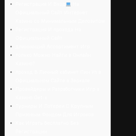
Регистрация И Вход
На
Официальный Сайт Интернет
Казино со Минимальным Депозитом
Регистрация И прохода На
Официальный Сайт
длиннющий Ассортимент Игр
только Можно Найти в Онлайн
Казино?
проход В Личный кабинет Пин Уп в
Официальном Сайте а Зеркале
Провайдеры и Разработчики Игр а
Казино Get-x
Турниры И Лотереи С Крупным
Призовым Фондом Для Игроков
Как Играть бесплатно Без
Регистрации