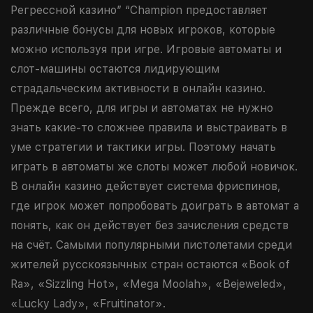
Регрессной казино” “Champion предоставляет
различные бонусы для новых игроков, которые
можно используя при игре. Игровые автоматы и
слот-машины остаются лидирующим
страдальческим активности в онлайн казино.
Прежде всего, для игры и автоматах не нужно
знать какие-то сложнее правила и выстраивать в
уме стратегии и тактики игры. Поэтому начать
играть в автоматы же слоты может любой новичок.
В онлайн казино действует система фриспинов,
где игрок может попробовать доиграть в автомат а
понять, как он действует без зачисления средств
на счёт. Самыми популярными пистолетами среди
жителей русскоязычных стран остаются «Book of
Ra», «Sizzling Hot», «Mega Moolah», «Bejeweled»,
«Lucky Lady», «Fruitinator».