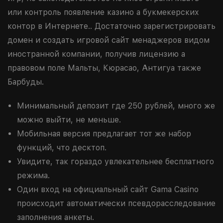
или контроль появление казино а букмекерских
контор в Интернете.. Достаточно зарегистрировать
домен и создать игровой сайт менаджеров видом
иностранной компании, получив лицензию а
правовом поле Мальты, Кюрасао, Антигуа также
Барбуды.
Минимальный депозит где 250 рублей, много же
можно выйти, не меньше.
Мобильная версия предлагает тот же набор
функций, что десктоп.
Увидите, так гораздо увлекательнее бесплатного
режима.
Один вход на официальный сайт Gama Casino
происходит автоматически псевдорасследование
заполнения анкеты.