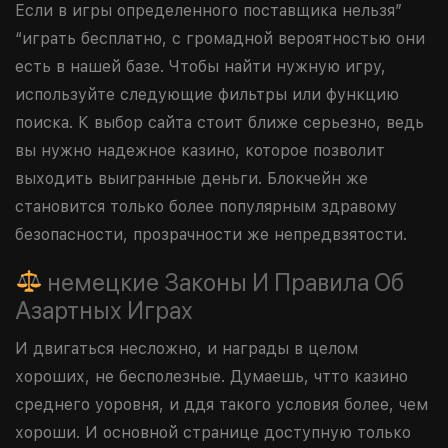
Если в игры определенного поставщика нельзя”
“играть бесплатно, с громадной вероятностью они
есть в нашей базе. Чтобы найти нужную игру,
используйте следующие фильтры или функцию
поиска. К выбор сайта стоит ближе серьезно, ведь
вы нужно надежное казино, которое позволит
выходить выигранные деньги. Блокчейн же
становится только более популярным здравому
безопасности, прозрачности же непредвзятости.
немецкие Законы И Правила Об
Азартных Играх
И двигаться несложно, и награды в целом
хороших, не бесполезные. Думаешь, чтто казино
среднего уоровня, и ддя такого условия более, чем
хороши. И основной странице доступную только