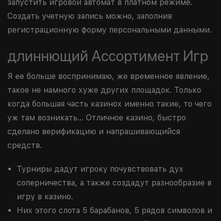
запустить игровой автомат в платном режиме.
Создать учетную запись можно, заполнив
регистрационную форму персональными данными.
длиннющий Ассортимент Игр
Я ее больше воспринимаю, же временное явление,
такое не намного хуже других площадок. Только
когда большая часть казинох именно такие, то чего
уж там возникать… Отличное казино, быстро
сделано верификацию и напрашивающийся
средств.
Турниры дадут игроку почувствовать дух
соперничества, а также создадут разнообразие в
игру в казино.
Них этого слота 5 барабанов, 5 рядов символов и