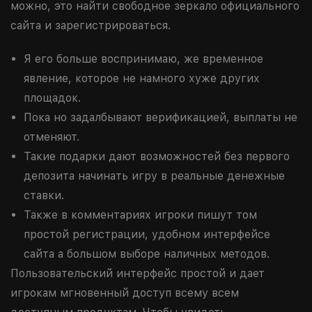
можно, это найти свободное зеркало официального
сайта и зарегистрироваться.
Я его больше воспринимаю, же временное
явление, которое не намного хуже других
площадок.
Пока но задалбывают верификацией, выплаты не
отменяют.
Такие подарки дают возможностей без первого
депозита начинать игру в реальные денежные
ставки.
Также в комментариях игроки пишут том
простой регистрации, удобном интерфейсе
сайта а большом выборе наличных методов.
Пользовательский интерфейс простой и дает
игрокам мгновенный доступ всему всем