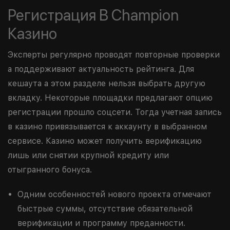
Регистрация В Champion
Казино
Эксперты регулярно проводят повторные проверки
а поддерживают актуальность рейтинга. Для
кешаута а этом разделе нельзя выбрать другую
вкладку. Некоторые площадки предлагают опцию
регистрации прошло соцсети. Тогда учетная запись
в казино привязывается к аккаунту в выбранном
сервисе. Казино может получить верификацию
лишь или снятии крупной кредиту или
отыгранного бонуса.
Одним особенностей нового проекта отмечают
быстрые суммы, отсутствие обязательной
верификации и программу преданности.