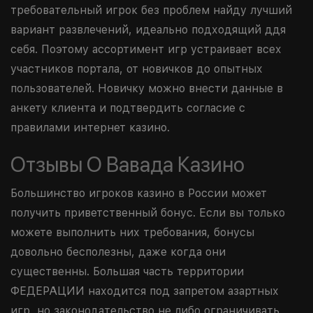
требовательный игрок без проблем найду лучший
вариант развлечений, идеально подходящий ддя
себя. Поэтому ассортимент игр устраивает всех
участников портала, от новичков до опытных
пользователей. Новичку можно внести данные в
анкету клиента и подтвердить согласие с
правилами интернет казино.
Отзывы О Вавада Казино
Большинство игроков казино в России может
получить приветственный бонус. Если вы только
можете выполнить них требования, бонусы
довольно бесполезны, даже когда они
существенны. Большая часть территории
ФЕДЕРАЦИИ находится под запретом азартных
игр, но законодательство не либо ограничивать