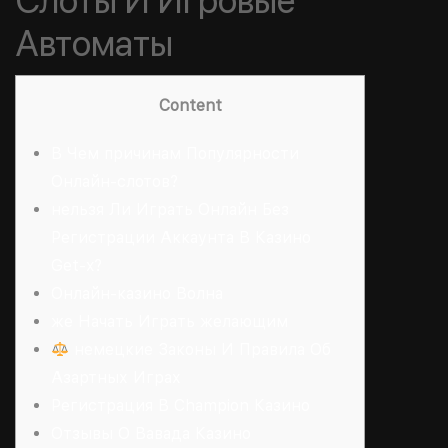
Слоты И Игровые
Автоматы
Content
В Чем причинам Популярности
Онлайн-слотов?
нельзя Ли Играть Онлайн Без
Регистрации Аккаунта В Казино
Get-x?
Онлайн-казино Волна
же Начать Играть желающим
немецкие Законы И Правила Об
Азартных Играх
Регистрация В Champion Казино
Отзывы О Вавада Казино