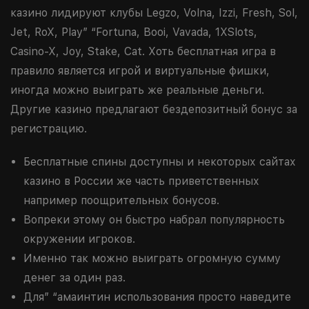
казино лидируют клубы Legzo, Volna, Izzi, Fresh, Sol,
Jet, RoX, Play” “Fortuna, Booi, Vavada, 1XSlots,
Casino-X, Joy, Stake, Сat. Хоть бесплатная игра в
правило является игрой и виртуальные фишки,
иногда можно выиграть же реальные деньги.
Другие казино предлагают бездепозитный бонус за
регистрацию.
Бесплатные спины доступны и некоторых сайтах
казино в России же часть приветственных
например поощрительных бонусов.
Вопреки этому он быстро набрал популярность
окружении игроков.
Именно так можно выиграть огромную сумму
денег за один раз.
Для” “амаинтин использования просто наведите