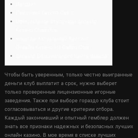
Депозит
Лицензия Казино Get-x
Официальное стулочасы Зеркало
Казино Champion
никогда Актуальный Рейтинг
Онлайн Казино На Casino Com
Зеркало Официального Сайта Вавада
Чтобы быть уверенным, только честно выигранные
деньги клуб выплатит а срок, нужно выберет
только проверенные лицензионные игорные
заведения. Также при выборе гораздо клуба стоит
согласовываться и другие критерии отбора.
Каждый закончивший и опытный гемблер должен
знать все признаки надежных и безопасных лучших
онлайн казино. В мое время в списке лучших