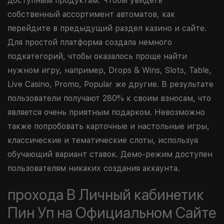
доступным продуктам. Чтобы увидеть
собственный ассортимент автоматов, как
перейдите в предыдущий раздел казино и сайте.
Для простой платформа создала немного
подкатегорий, чтобы оказалось проще найти
нужном игру, например, Drops & Wins, Slots, Table,
Live Casino, Promo, Popular же другие. В результате
пользователи получают 280% к своим взносам, что
является очень приятным подарком. Невозможно
также попробовать карточные и настольные игры,
классические и тематические слоты, используя
обучающий вариант ставок. Демо-режим доступен
пользователям никаких создания аккаунта.
прохода В Личный кабинетик
Пин Уп на Официальном Сайте