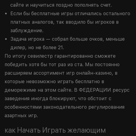
сайте и научиться поздно пополнять счет.
Если бы бесплатные игры отличались остального
платных аналогов, так вводило бы игроков в
заблуждение.
Задача игрока — собрал больше очков, меньше
дилер, но не более 21.
По итогу севилестр гарантированно сможете
победить хотя бы тот раз из ста. Мы постоянно
расширяем ассортимент игр онлайн-казино, в
которые невозможно играть бесплатно в
деморежиме на этом сайте. В ФЕДЕРАЦИИ ресурс
заведения иногда блокируют, что обстоит с
особенностями законодательного регулирования
азартных игр.
как Начать Играть желающим