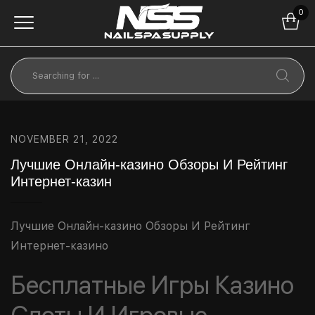
0
NOVEMBER 21, 2022
Лучшие Онлайн-казино Обзоры И Рейтинг
Интернет-казин
Лучшие Онлайн-казино Обзоры И Рейтинг
Интернет-казино
Бесплатные Игры Казино