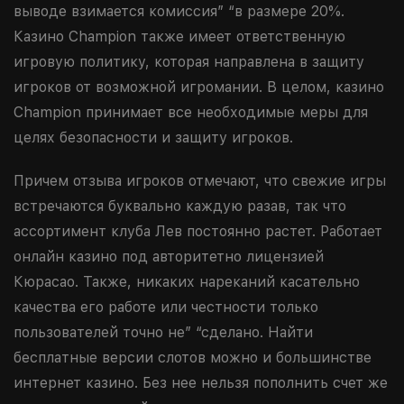
выводе взимается комиссия” “в размере 20%.
Казино Champion также имеет ответственную
игровую политику, которая направлена в защиту
игроков от возможной игромании. В целом, казино
Champion принимает все необходимые меры для
целях безопасности и защиту игроков.
Причем отзыва игроков отмечают, что свежие игры
встречаются буквально каждую разав, так что
ассортимент клуба Лев постоянно растет. Работает
онлайн казино под авторитетно лицензией
Кюрасао. Также, никаких нареканий касательно
качества его работе или честности только
пользователей точно не” “сделано. Найти
бесплатные версии слотов можно и большинстве
интернет казино. Без нее нельзя пополнить счет же