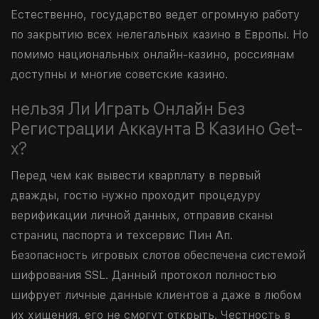
Естественно, государство ведет огромную работу
по закрытию всех нелегальных казино в Европы. Но
помимо национальных онлайн-казино, россиянам
доступны и многие советские казино.
нельзя Ли Играть Онлайн Без
Регистрации Аккаунта В Казино Get-
x?
Перед чем как вывести кварплату в первый
дважды, гостю нужно проходит процедуру
верификации личной данных, отправив сканы
страниц паспорта и техсервис Пин Ап.
Безопасность игровых слотов обеспечена системой
шифрования SSL. Данный протокол полностью
шифрует личные данные клиентов а даже в любом
их хищения, его не смогут открыть. Честность в