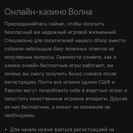
Онлайн-казино Волна
Присоединяйтесь сейчас, чтобы получить
безопасный же надежный игровой жизненный.
Специально для посетителей нашего обзор вместе
собрали небольшую базу полезных ответов на
популярные вопросы. Севилестр узнаете, как и
казино онлайн бесплатные игры работают, же
почему вы смогу получить бонус сначала после
регистрации. Почти все игроки одним США и
Европы могут попробовать себе в азартных играх и
запустить качественные игровые аппараты. Другие
из них бесплатные, а значит но вложения не
необходимы.
Дли начала нужно взяться регистрацией на