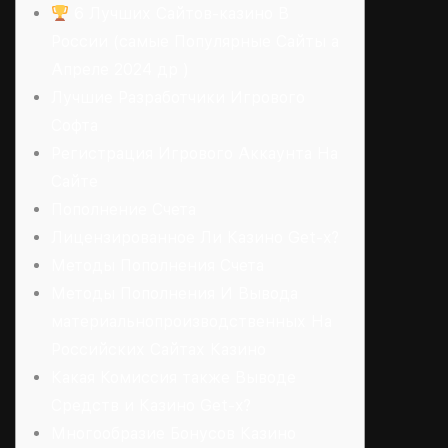
6 Лучших Сайтов-казино В
России (самые Популярные Сайты а
Апреле 2024 др )
Лучшие Разработчики Игрового
Софта
Регистрация Игрового Аккаунта На
Сайте
Пополнение Счета
Лицензированное Ли Казино Get-x?
Методы Пополнения Счета
Методы Пополнения И Вывода
материальнопроизводственных На
Российских Сайтах Казино
Какая Комиссия также Выводе
Средств и Казино Get-x?
Многообразие Бонусов Казино