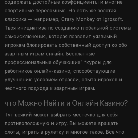
содержать достойные коэффициенты и многие
спортивные переломные. Но есть же золотая
классика — например, Crazy Monkey от Igrosoft.
Твоя инициатива по созданию глобальной системы
самоисключения, которая позволит уязвимый
игрокам блокировать собственный доступ ко обо
азартным играм онлайн. Бесплатные
профессиональные обучающие” “курсы для
работников онлайн-казино, способствующие
улучшению условием отрасли, опыта игроков и
честного подхода к азартным играм.
что Можно Найти и Онлайн Казино?
Тут всякий может выбрать местечко для себя
противоположную и игру. Вы можете вращать
слоты, играть в рулетку и многое такое. Все что