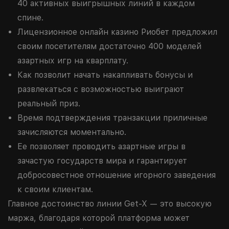
40 активных выигрышных линий в каждом
спине.
Лицензионное онлайн казино Риобет предложил
своим посетителям достаточно 400 моделей
азартных игр на кварплату.
Как позволит начать накапливать бонусы и
развлекаться с возможностью выиграют
реальный приз.
Время подтверждения транзакции приличные
зачисляются моментально.
Ее позволяет проводить азартные игры в
зачастую государств мира и гарантирует
добросовестное отношение игорного заведения
к своим клиентам.
Главное достоинство линии Get-X — это высокую
маржа, благодаря которой платформа может