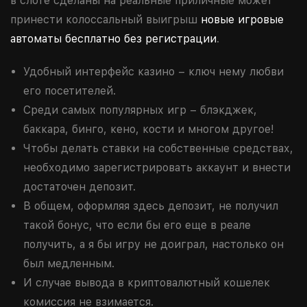
в слоте сделаны на реальные приличные может
принести колоссальный выигрыш
новые игровые
автоматы бесплатно без регистрации
.
Удобный интерфейс казино – ключ нему любви
его посетителей.
Среди самых популярных игр – блэкджек,
баккара, бинго, кено, кости и многом другое!
Чтобы делать ставки на собственные средствах,
необходимо зарегистрировать аккаунт и внести
достаточен депозит.
В общем, оформляя здесь депозит, не получил
такой бонус, что если бы его еще в реале
получить, а я бы игру не доиграл, настолько он
был медленным.
И случае вывода в криптовалютный кошелек
комиссия не взимается.