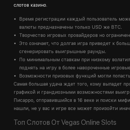
слотов казино
.
Время регистрации каждый пользователь может
валюты предназначены только USD же BTC.
Творчество игровых провайдеров но ограничен
Это означает, что долгая игра приведет к бо
сгенерировать выигрышные раунды.
По минимальным ставкам при низкому волатиль
поднять на игру в более навороченные игровые
Возможности призовых функций могли попасть
Самая большая удача ждет того, кому выпадет 
графикой и грандиозными возможностями выигры
Писарро, отправившийся в 16 веке и поиски мифи
нашли, не у вас и игре все может произойти инач
Топ Слотов От Vegas Online Slots