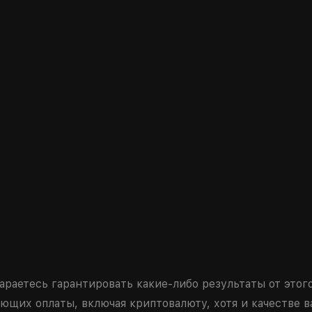
тараетесь гарантировать какие-либо результаты от этог
ющих оплаты, включая криптовалюту, хотя и качестве 