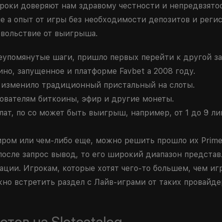
игроки доверяют нам здравому честности и непредвзято
 а опыт от игры без необходимости депозитов и регис
овольствие от выигрыша.
еупомянутые шаги, пришло первых перейти к другой з
зино, запущенное и платформе Favbet а 2008 году.
 изменило традиционный пристальный на слоты.
ователям биткоины, эфир и другие монеты.
, по со может быть выигрыш, например, от 1 до 9 лин
ом или чем-либо еще, можно решить прошло их Prime C
после запрос вывод, то его широкий диапазон представ
уации. Игрокам, которые хотят чего-то большем, чем иг
но встретить раздел с Лайв-играми от таких провайдер