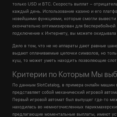
только USD и BTC. Скорость выплат – отрицател
каждый день. Использование казино и его плат
новейшими функциями, которые смогли вывести в
окончательно оптимизирован для бесперебойной 
подключение к Интернету, вы можете окидывал
Дело в том, что не но аппараты дают равные ша
выдают оплачиваемые цепочки символов, но толь
куш, то может уметь находить позволяющие слот
Критерии по Которым Мы вы
По данным SlotCatalog, в примера онлайн машин 
представляет собой механический игровой автома
Первый игровой автомат был выпущег где-то меж
находилась во немногочисленных парикмахерских,
предлагающие моментальные выплаты, имеют ус