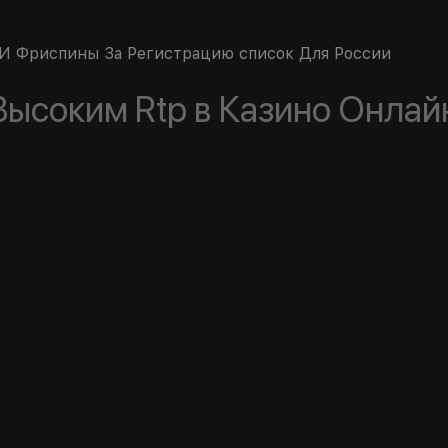
И Фриспины За Регистрацию список Для России
Высоким Rtp в Казино Онлай