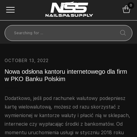
0
OCTOBER 13, 2022
Nowa odsłona kantoru internetowego dla firm
w PKO Banku Polskim
Dodatkowo, jeśli pod rachunek walutowy podepniesz
kartę wielowalutową, możesz od razu skorzystać z
wymienionej w kantorze waluty i płacić nią w sklepach,
internecie czy wypłacając środki z bankomatów. Od
momentu uruchomienia usługi w styczniu 2018 roku