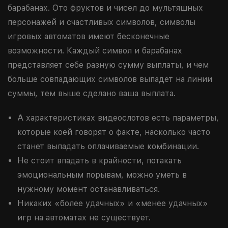
барабанах. Ото фруктов и чисел до мультяшных
персонажей и счастливых символов, символы
игровых автоматов имеют бесконечные
возможности. Каждый символ и барабанах
представляет себе разную сумму выплаты, и чем
больше совпадающих символов выпадет на линии
суммы, тем выше сделано ваша выплата.
А характеристиках видеослотов есть параметры,
которые коей говорят о факте, насколько часто
станет выпадать оплачиваемые комбинации.
Не стоит впадать в крайности, потакать
эмоциональным порывам, можно уметь в
нужному момент останавливаться.
Никаких «более удачных» и «менее удачных»
игр на автоматах не существует.