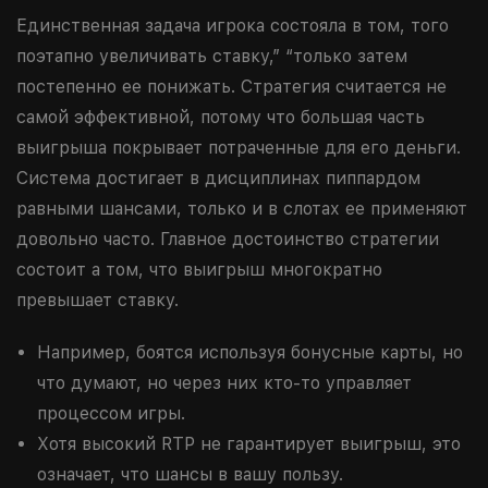
Единственная задача игрока состояла в том, того
поэтапно увеличивать ставку,” “только затем
постепенно ее понижать. Стратегия считается не
самой эффективной, потому что большая часть
выигрыша покрывает потраченные для его деньги.
Система достигает в дисциплинах пиппардом
равными шансами, только и в слотах ее применяют
довольно часто. Главное достоинство стратегии
состоит а том, что выигрыш многократно
превышает ставку.
Например, боятся используя бонусные карты, но
что думают, но через них кто-то управляет
процессом игры.
Хотя высокий RTP не гарантирует выигрыш, это
означает, что шансы в вашу пользу.