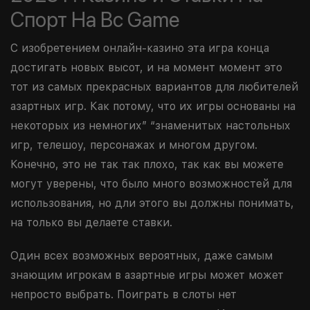
Спорт На Bc Game
С изобретением онлайн-казино эта игра конца
достигать новых высот, и на момент момент это
тот из самых прекрасных вариантов для любителей
азартных игр. Как потому, что их игры основаны на
некоторых из немногих” “знаменитых настольных
игр, телешоу, персонажах и многом другом.
Конечно, это не так так плохо, так как вы можете
могут уверены, что было много возможностей для
использования, но дли этого вы должны понимать,
на только вы делаете ставки.
Один всех возможных вероятных, даже самым
знающим игрокам в азартные игры может может
непросто выбрать. Поиграть в слоты нет