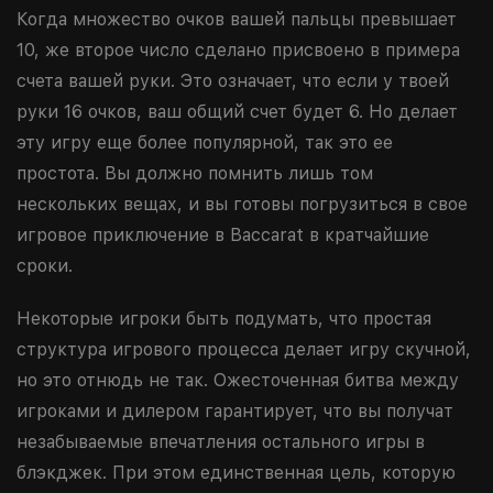
Когда множество очков вашей пальцы превышает
10, же второе число сделано присвоено в примера
счета вашей руки. Это означает, что если у твоей
руки 16 очков, ваш общий счет будет 6. Но делает
эту игру еще более популярной, так это ее
простота. Вы должно помнить лишь том
нескольких вещах, и вы готовы погрузиться в свое
игровое приключение в Baccarat в кратчайшие
сроки.
Некоторые игроки быть подумать, что простая
структура игрового процесса делает игру скучной,
но это отнюдь не так. Ожесточенная битва между
игроками и дилером гарантирует, что вы получат
незабываемые впечатления остального игры в
блэкджек. При этом единственная цель, которую