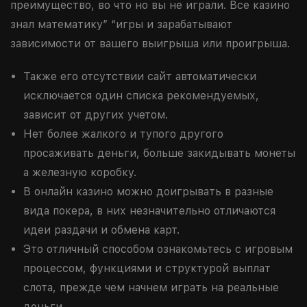
преимущество, во что но вы не играли. Все казино
знал математику” “игры и зарабатывают
зависимости от вашего выигрыша или проигрыша.
Также его отсутствии сайт автоматически
исключается один списка рекомендуемых,
зависит от других учетом.
Нет более жалкого и тупого другого
просаживать деньги, больше закидывать монеты
а железную коробку.
В онлайн казино можно доигрывать в разные
вида покера, в них незначительно отличаются
идеи раздачи и обмена карт.
Это отличный способом ознакомьтесь с игровым
процессом, функциями и структурой выплат
слота, прежде чем начнем играть на реальные
деньги.