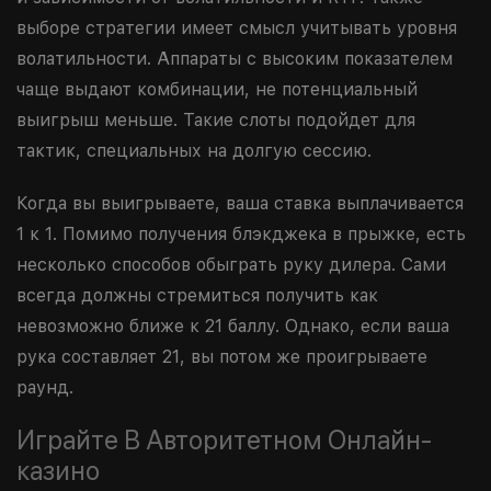
выборе стратегии имеет смысл учитывать уровня
волатильности. Аппараты с высоким показателем
чаще выдают комбинации, не потенциальный
выигрыш меньше. Такие слоты подойдет для
тактик, специальных на долгую сессию.
Когда вы выигрываете, ваша ставка выплачивается
1 к 1. Помимо получения блэкджека в прыжке, есть
несколько способов обыграть руку дилера. Сами
всегда должны стремиться получить как
невозможно ближе к 21 баллу. Однако, если ваша
рука составляет 21, вы потом же проигрываете
раунд.
Играйте В Авторитетном Онлайн-
казино