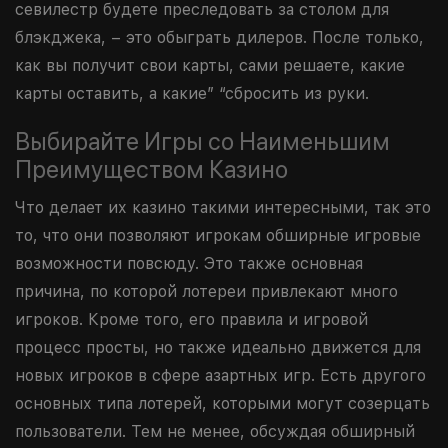
севилестр будете преследовать за столом для
блэкджека, – это обыграть дилеров. После только,
как вы получит свои карты, сами решаете, какие
карты оставить, а какие” “сбросить из руки.
Выбирайте Игры со Наименьшим
Преимуществом Казино
Что делает их казино такими интересными, так это
то, что они позволяют игрокам обширные игровые
возможности повсюду. Это также основная
причина, по которой лотереи привлекают много
игроков. Кроме того, его правила и игровой
процесс просты, но также идеально движется для
новых игроков в сфере азартных игр. Есть другого
основных типа лотерей, которыми могут созерцать
пользователи. Тем не менее, обсуждая обширный