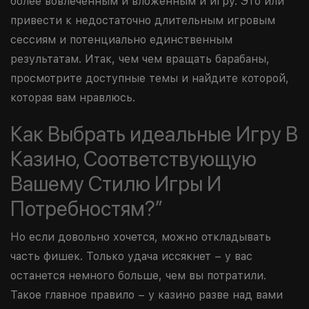
более вовлеченным и вложенным и игру. Это или
привести к недостаточно длительным игровым
сессиям и потенциально единственным
результатам. Итак, чем чем вращать барабаны,
просмотрите доступные темы и найдите которой,
которая вам нравлюсь.
Как Выбрать идеальные Игру В
Казино, Соответствующую
Вашему Стилю Игры И
Потребностям?”
Но если довольно хочется, можно откладывать
часть фишек. Только удача иссякнет – у вас
останется немного больше, чем вы потратили.
Такое главное правило – у казино разве над вами