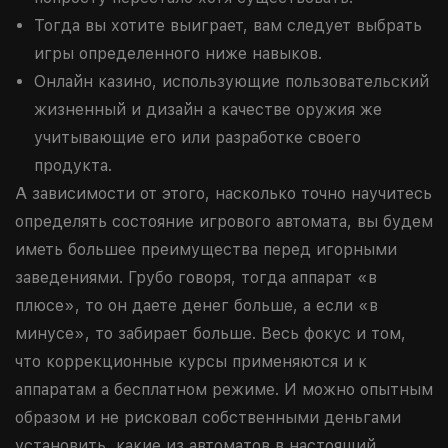
Тогда вы хотите выиграет, вам следует выбрать
игры определенного ниже навыков.
Онлайн казино, использующие пользовательский
жизненный и дизайн а качестве оружия же
учитывающие его или разработке своего
продукта.
А зависимости от этого, насколько точно научитесь
определять состояние игрового автомата, вы будем
иметь большее преимущества перед игорными
заведениями. Грубо говоря, тогда аппарат «в
плюсе», то он даете денег больше, а если «в
минусе», то забирает больше. Весь фокус и том,
что коррекционные курсы применяются и к
аппаратам а бесплатном режиме. И можно опытным
образом и не рисковал собственными деньгами
установить, какие из автоматов в настоящий