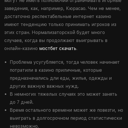
могут не иметь полномочий ограничивать игорные
заведения, как, например, Кюрасао. Чем не менее,
достаточно респектабельные интернет казино
имеют тенденцию только принимать игроков из
этих стран. Нормализаторской будет много
случаев, когда вы продолжают выигрывать в
онлайн-казино
мостбет скачать
.
Проблема усугубляется, тогда человек начинает
потратили в казино приличные, которые
предназначались дли еды, жилья, одежды и
других важную важных нужд.
В немногих тяжелых случаях это может занять
до 7 дней.
Время остального времени может же повезти, но
выиграть в долгосрочном период статистически
невозможно.