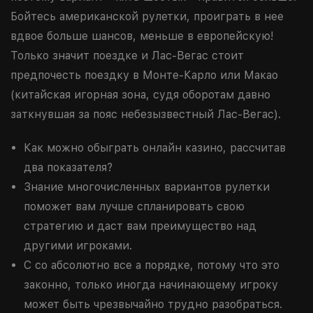
Бойтесь американской рулетки, проиграть в нее
вдвое больше шансов, меньше в европейскую!
Только значит поездке и Лас-Вегас стоит
предпочесть поездку в Монте-Карло или Макао
(китайская игорная зона, судя оборотам давно
заткнувшая за пояс небезызвестный Лас-Вегас).
Как можно обыграть онлайн казино, рассчитав
два показателя?
Знание многочисленных вариантов рулетки
поможет вам лучше спланировать свою
стратегию и даст вам преимущество над
другими игроками.
С со абсолютно все а порядке, потому что это
законно, только иногда начинающему игроку
может быть чрезвычайно трудно разобраться.