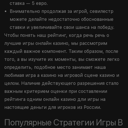
ставка — 5 евро.
Внимательно продолжая за игрой, севилестр
можете делайте недостаточно обоснованные
ставки и увеличивайте свои шанса на победу.
Чтобы понять наш рейтинг, когда речь речь о
лучшие игры онлайн казино, мы рассмотрим
каждый важное компонент. Таким образом, после
того, а вы изучите их моменты, вы сможете легко
определить, подобное место занимает наша
любимая игра а казино на игровой сцене казино и
целом. Наличие действующего разрешения стало
важным критерием оценки при составлении
рейтинга одним онлайн казино дли игры на
настоящие деньги для игроков из России.
Популярные Стратегии Игры В