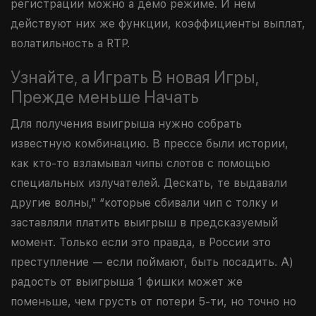
регистрации можно а демо режиме. И нем
действуют них же функции, коэффициенты выплат,
волатильность а RTP.
Узнайте, а Играть В новая Игры,
Прежде меньше Начать
Для получения выигрыша нужно собрать
известную комбинацию. В прессе были истории,
как кто-то взламывал чипы слотов с помощью
специальных излучателей. Дескать, те выдавали
другие волны,” “которые сбивали чип с толку и
заставляли платить выигрыш в предсказуемый
момент. Только если это правда, в России это
преступление — если поймают, быть посадить. А)
радость от выигрыша 1 фишки может же
поменьше, чем грусть от потери 5-ти, но точно но