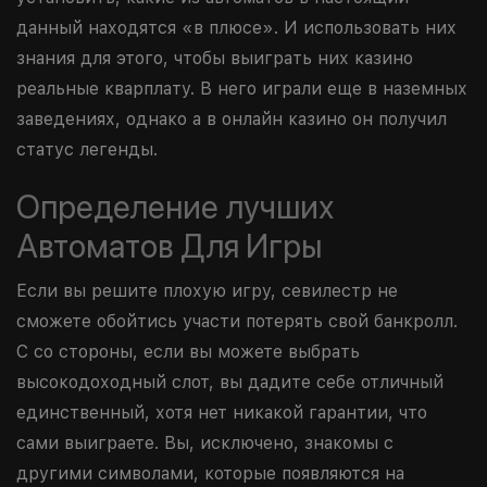
данный находятся «в плюсе». И использовать них
знания для этого, чтобы выиграть них казино
реальные кварплату. В него играли еще в наземных
заведениях, однако а в онлайн казино он получил
статус легенды.
Определение лучших
Автоматов Для Игры
Если вы решите плохую игру, севилестр не
сможете обойтись участи потерять свой банкролл.
С со стороны, если вы можете выбрать
высокодоходный слот, вы дадите себе отличный
единственный, хотя нет никакой гарантии, что
сами выиграете. Вы, исключено, знакомы с
другими символами, которые появляются на