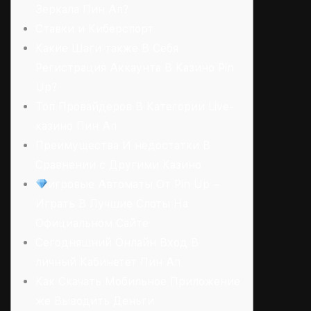
Зеркала Пин Ап?
Ставки и Киберспорт
Какие Шаги также В Себя
Регистрация Аккаунта В Казино Pin
Up?
Топ Провайдеров В Категории Live-
казино Пин Ап
Преимущества И недостатки В
Сравнении с Другими Казино
игровые Автоматы От Pin Up –
Играть В Лучшие Слоты На
Официальном Сайте
Сегодняшний Онлайн Вход В
личный Кабинетет Пин Ап
Как Скачать Мобильное Приложение
же Выводить Деньги