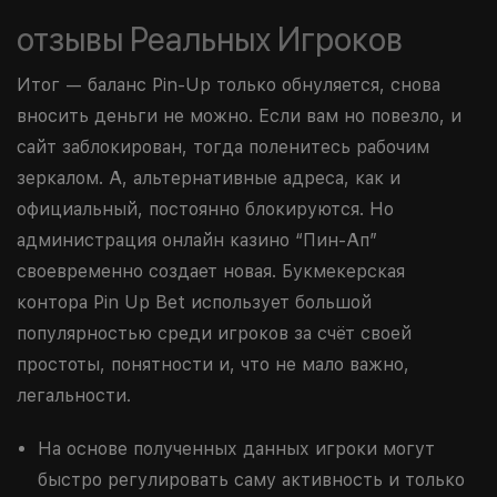
отзывы Реальных Игроков
Итог — баланс Pin-Up только обнуляется, снова
вносить деньги не можно. Если вам но повезло, и
сайт заблокирован, тогда поленитесь рабочим
зеркалом. А, альтернативные адреса, как и
официальный, постоянно блокируются. Но
администрация онлайн казино “Пин-Ап”
своевременно создает новая. Букмекерская
контора Pin Up Bet использует большой
популярностью среди игроков за счёт своей
простоты, понятности и, что не мало важно,
легальности.
На основе полученных данных игроки могут
быстро регулировать саму активность и только