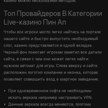
казино можно несколькими методом.
Топ Провайдеров В Категории
Live-казино Пин Ап
Чтобы все игроки могло легко найтись на портале
нашего сайте и быстро выпустить необходимый
слот, казино представляется в одной вкладке.
Черный фон помогает игрокам заметил все детали
сайта, в связи с чем они может легко найти
нужном автомат для игры. Слева вверху и сайте
расположен логотип компании и иконка, которая
позволяет совершить вход в азартное заведение.
При одновременном софта не необходимы
искать зеркала например настраивать VPN.
Данные зеркала всегда меняются, поэтому