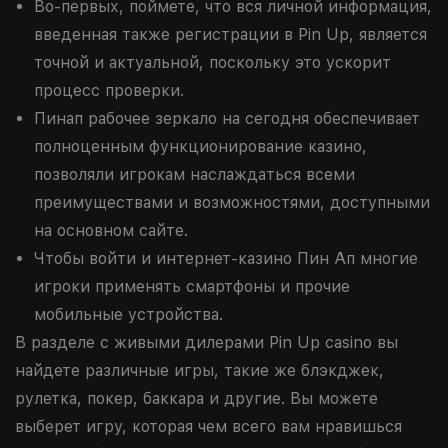
Во-первых, поймете, что вся личной информация,
введенная также регистрации в Pin Up, является
точной и актуальной, поскольку это ускорит
процесс проверки.
Пинап рабочее зеркало на сегодня обеспечивает
полноценным функционирование казино,
позволяли игрокам наслаждаться всеми
преимуществами и возможностями, доступными
на основном сайте.
Чтобы войти и интернет-казино Пин Ап многие
игроки применять смартфоны и прочие
мобильные устройства.
В разделе с живыми дилерами Pin Up casino вы
найдете различные игры, такие же блэкджек,
рулетка, покер, баккара и другие. Вы можете
выберет игру, которая чем всего вам нравишься