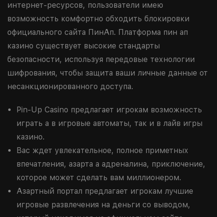
интернет-ресурсов, пользователи имею
возможность комфортно обходить блокировки
официального сайта ПинАп. Платформа пин ап
казино существует высокие стандарты
безопасности, используя передовые технологии
шифрования, чтобы защита ваши личные данные от
несанкционированного доступа.
Pin-Up Casino предлагает игрокам возможность
играть а в игровые автоматы, так и в лайв игры
казино.
Вас ждет увлекательное, полное приметных
впечатления, азарта а адреналина, приключение,
которое может сделать вам миллионером.
Азартный портал предлагает игрокам лучшие
игровые развлечения на деньги со выводом,