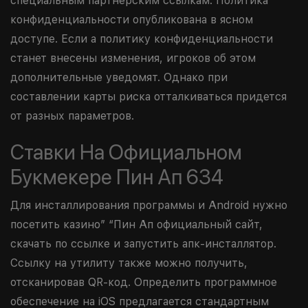
специальным партнерским ссылкам. Политика
конфиденциальности опубликована в ясном
доступе. Если а политику конфиденциальности
станет внесены изменения, игроков об этом
дополнительные уведомят. Однако при
составлении карты риска отталкиваться придется
от разных параметров.
Ставки На Официальном
Букмекере Пин Ап 634
Для инсталлирования программы и Android нужно
посетить казино” “Пин Ап официальный сайт,
скачать по ссылке и запустить апк-инсталлятор.
Ссылку на утилиту также можно получить,
отсканировав QR-код. Определить программное
обеспечение на iOS предлагается стандартным