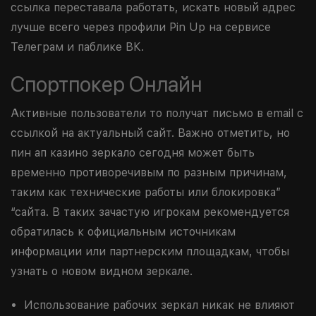
ссылка переставала работать, искать новый адрес
лучше всего через профили Pin Up на сервисе
Телеграм и паблике ВК.
Спортпокер Онлайн
Активные пользователи то получат письмо в email с
ссылкой на актуальный сайт. Важно отметить, но
пин ап казино зеркало сегодня может быть
временно противоречивым по разным причинам,
таким как технические работы или блокировка”
“сайта. В таких зачастую игрокам рекомендуется
обратилась к официальным источникам
информации или партнерским площадкам, чтобы
узнать о новом видном зеркале.
Использование рабочих зеркал никак не влияют