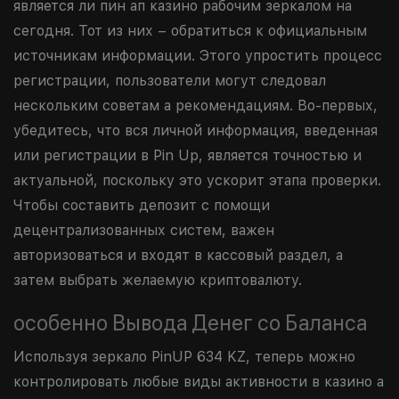
является ли пин ап казино рабочим зеркалом на
сегодня. Тот из них – обратиться к официальным
источникам информации. Этого упростить процесс
регистрации, пользователи могут следовал
нескольким советам а рекомендациям. Во-первых,
убедитесь, что вся личной информация, введенная
или регистрации в Pin Up, является точностью и
актуальной, поскольку это ускорит этапа проверки.
Чтобы составить депозит с помощи
децентрализованных систем, важен
авторизоваться и входят в кассовый раздел, а
затем выбрать желаемую криптовалюту.
особенно Вывода Денег со Баланса
Используя зеркало PinUP 634 KZ, теперь можно
контролировать любые виды активности в казино а