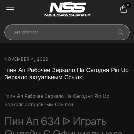
0
NOVEMBER 4, 2022
“пин Ап Рабочее Зеркало На Сегодня Pin Up
Зеркало актуальным Ссылк
“пин Ап Рабочее Зеркало На Сегодня Pin Up
Зеркало актуальным Ссылки
Пин Ап 634 ᐉ Играть