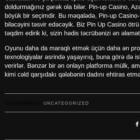
doldurmağınız gərək ola bilər. Pin-up Casino, A
böyük bir seçimdir. Bu məqalədə, Pin-up Casino-
biləcəyini təsvir edəcəyik. Biz Pin Up Casino öt
təqdim edirik ki, sizin hədis təcrübənizi ən əlamə
Oyunu daha da maraqlı etmək üçün daha ən promo
texnologiyalar əsrində yaşayırıq, buna görə də i
verirlər. Bənzər bir ən onlayn platforma mülk, 
kimi cəld qarşıdakı qələbənin dadını ehtiras etmə
CATEGORIES:
UNCATEGORIZED