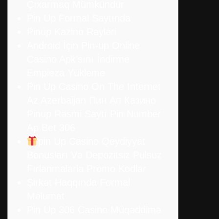
Çıxarmaq Mümkündür
Pin Up Formal Saytında
Pinup Kazino Rəyləri
Android İçin Pin-up Online
Casino Apk’sını İndirme
Empieza Yükleme
Pin Up Casino On The Internet
Az Azerbaijan Пин Ап Казино
Pinup Rəsmi Saytı Pin Number
Ap Bet 306
pin Up Casino Qeydiyyat
Bonusları Və Depozitsiz Pulsuz
Fırlanmalarla Promo Kodlar
Şirkət Haqqında Formal
Məlumat
Pin Up 306 Casino Müqəddimə