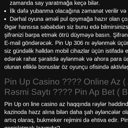
zamanda say yaratmağa keçə bilər.
İlk dəfə yubanma olacağına zəmanət verilir və 
Dərhal oyuna əməli pul qoymağa hazır olan çox a
Əgər hansısa səbəbdən siz bunu edə bilmirsinizsə
şifrənizi bərpa etmək ötrü düyməyə basın. Şifrə
E-mail göndərəcək. Pin Up 306 nı əylənmək üçün 
siz gündəlik həlldən mobil cihazlar üçün istifadə 
edərək rahat şəraitdə əylənmək və ahora para üçün
olunan elliklə bonuslar öz oyunçu ofisində aktivləş
Pin Up Casino ???? Online Az (
Rəsmi Saytı ???? Pin Ap Bet ( B
Pin Up on line casino az haqqında rəylər həddind
kazinoda həzz alına bilən daha şah əyləncələr ol
artıq olaraq, bukmeker rejimini də ehtiva edir. 