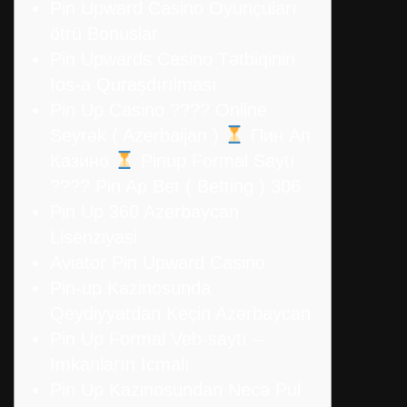
Pin Upward Casino Oyunçuları
ötrü Bonuslar
Pin Upwards Casino Tətbiqinin
Ios-a Quraşdırılması
Pin Up Casino ???? Online
Seyrək ( Azerbaijan )
Пин Ап
Казино
Pinup Formal Saytı
???? Pin Ap Bet ( Betting ) 306
Pin Up 360 Azerbaycan
Lisenziyasi
Aviator Pin Upward Casino
Pin-up Kazinosunda
Qeydiyyatdan Keçin Azərbaycan
Pin Up Formal Veb-saytı –
Imkanların Icmalı
Pin Up Kazinosundan Necə Pul