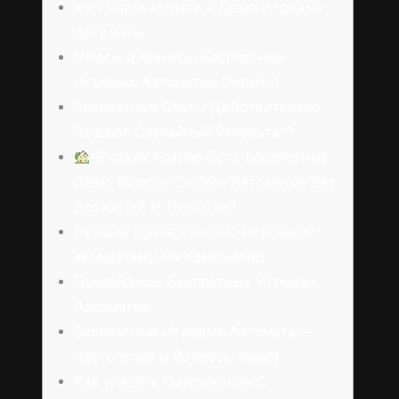
же Начать Играть а Демо Игровые
Автоматы
Плюсы а Минусы Бесплатных
Игровых Автоматов Онлайн”
Бесплатные Слоты Действительно
Выдают Случайный Результат?
В каких Казино Есть Бесплатные
Демо Версии Онлайн Автоматов Без
Вложений И Лимитов?
Лучшие Приложения С Игровыми
автоматами На Компьютер
Провайдеры Бесплатных Игровых
Автоматов
Бесплатные Игровые Автоматы –
Часто ответы Вопросы (чаво):
Как угадать Приложение С