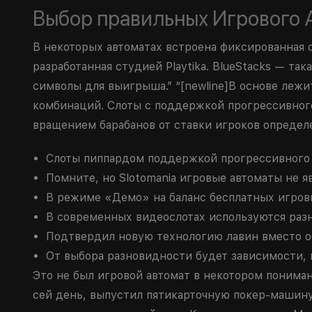
Выбор правильных Игрового 
В некоторых автоматах встроена фиксированная 
разработанная студией Playtika. BlueStacks — та
символы для выигрыша.” “[newline]В основе леж
комбинаций. Слоты с поддержкой прогрессивног
вращением барабанов от ставки игроков определ
Слоты пиппардом поддержкой прогрессивного 
Помните, но Slotomania игровые автоматы не я
В режиме «Демо» на баланс бесплатных игровы
В современных видеослотах используются ра
Подтвердил новую технологию лавин вместо о
От выбора разновидности будет зависимости, н
Это не был игровой автомат в некотором пониман
сей день, выпустил пятикарточную покер-машину