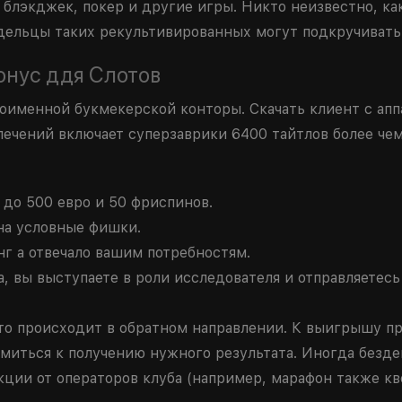
 блэкджек, покер и другие игры. Никто неизвестно, ка
дельцы таких рекультивированных могут подкручивать
онус ддя Слотов
ноименной букмекерской конторы. Скачать клиент с ап
лечений включает суперзаврики 6400 тайтлов более чем
до 500 евро и 50 фриспинов.
на условные фишки.
нг а отвечало вашим потребностям.
 вы выступаете в роли исследователя и отправляетесь
 это происходит в обратном направлении. К выигрышу 
миться к получению нужного результата. Иногда безд
ции от операторов клуба (например, марафон также кв