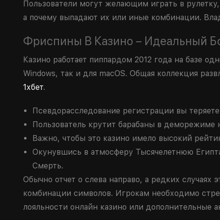
Пользователи могут желающим играть в рулетку,
а почему выпадают их или иные комбинации. Вла
Фриспины В Казино – Идеальный Б
Казино работает пиппардом 2012 года на базе од
Windows, так и для macOS. Общая коллекция разв
1хбет
.
Псевдорасследование регистрации вы теряете 
Пользователь крутит барабаны в деморежиме 
Важно, чтобы это казино имело высокий рейти
Окунувшись в атмосферу Тысячелетнюю Египта,
Смерть.
Обычно отчет о слева направо, а редких случаях
комбинации символов. Игрокам необходимо стре
лояльности онлайн казино или дополнительные ак