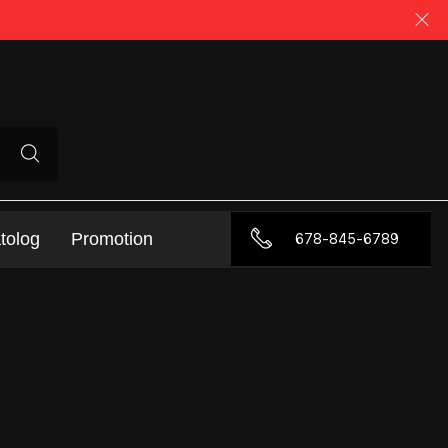
tolog
Promotion
678-845-6789