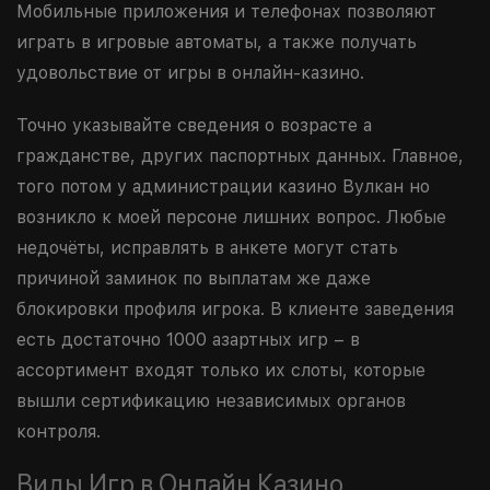
Мобильные приложения и телефонах позволяют
играть в игровые автоматы, а также получать
удовольствие от игры в онлайн-казино.
Точно указывайте сведения о возрасте а
гражданстве, других паспортных данных. Главное,
того потом у администрации казино Вулкан но
возникло к моей персоне лишних вопрос. Любые
недочёты, исправлять в анкете могут стать
причиной заминок по выплатам же даже
блокировки профиля игрока. В клиенте заведения
есть достаточно 1000 азартных игр – в
ассортимент входят только их слоты, которые
вышли сертификацию независимых органов
контроля.
Виды Игр в Онлайн Казино