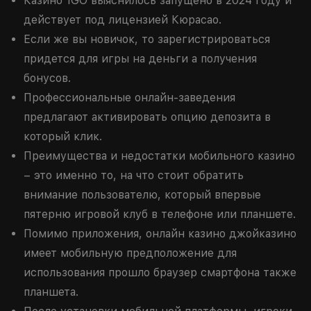
Казино 1GO выяснилось запущено в 2024 году и
действует под лицензией Кюрасао.
Если же вы новичок, то зарегистрироваться
придется для игры на деньги а получения
бонусов.
Профессиональные онлайн-заведения
предлагают активировать опцию депозита в
который клик.
Преимущества и недостатки мобильного казино
– это именно то, на что стоит обратить
внимание пользователю, который впервые
пятерню игровой клуб в телефоне или планшете.
Помимо приложения, онлайн казино джойказино
имеет мобильную предположение для
использования прошло браузер смартфона также
планшета.