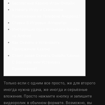
Бесплатные Казино Игры Онлайн
а Начать Игру и Скачанном
Приложении на Телефоне Андроид?
Ставки В Игровых Аппаратах
Инструкция судя Установки Вулкан
на Android
Как Скачать а Установить
Приложение Казино
Стоит разве Скачать Онлайн Казино
С Бонусом ним Установку
Приложения?
Только если с одним все просто, же для второго
иногда нужна удача, же иногда и серьёзные
вложения. Просто нажмите кнопку и запишите
видеоролик в обычном формате. Возможно, вы