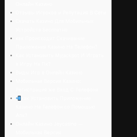
Онлайн Казино
Отзывы Игроков и Репутация В Сети
Скачать Казино Для Мобильных
Устройств Бесплатно
как Происходит Скачивание
Приложения Казино На Телефон?
Как Установить Myjackpot И Играть
в Игру На Пк?
Виды Игр в Онлайн Казино
Мобильная Версия Казино:
Регистрация же Вход С Телефона
как Установить Приложение
Казино На Телефон со Помощью
Апк?
Онлайн Казино Joycasino —
Мобильная Версия