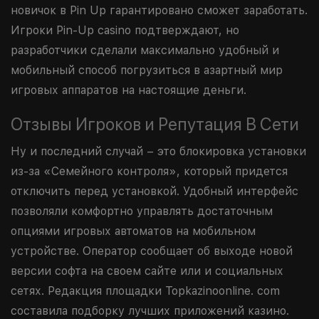
новичок в Pin Up гарантировано сможет заработать.
Игроки Pin-Up casino подтверждают, но
разработчики сделали максимально удобный и
мобильный способ погрузиться в азартный мир
игровых аппаратов на настоящие деньги.
Отзывы Игроков и Репутация В Сети
Ну и последний случай – это блокировка установки
из-за «Семейного контроля», который придется
отключить перед установкой. Удобный интерфейс
позволяли комфортно управлять достаточным
опциями игровых автоматов на мобильном
устройстве. Оператор сообщает об выходе новой
версии софта на своем сайте или и социальных
сетях. Редакция площадки Topkazinoonline. com
составила подборку лучших приложений казино.