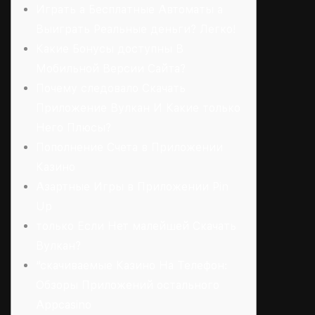
Играть а Бесплатные Автоматы а
Выиграть Реальные деньги? Легко!
Какие Бонусы доступны В
Мобильной Версии Сайта?
Почему следовало Скачать
Приложение Вулкан И Какие только
Него Плюсы?
Пополнение Счета в Приложении
Казино
Азартные Игры в Приложении Pin
Up
только Если Нет малейшей Скачать
Вулкан?
“скачиваемые Казино На Телефон:
Обзоры Приложений остального
Appcasino