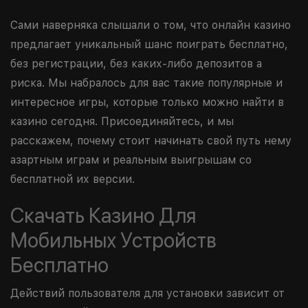
Сами наверняка слышали о том, что онлайн казино
предлагает уникальный шанс поиграть бесплатно,
без регистрации, без каких-либо депозитов а
риска. Мы набралось для вас такие популярные и
интересное игры, которые только можно найти в
казино сегодня. Присоединяйтесь, и мы
расскажем, почему стоит начинать свой путь нему
азартным играм и реальным выигрышам со
бесплатной их версии.
Скачать Казино Для
Мобильных Устройств
Бесплатно
Действий пользователя для установки зависит от