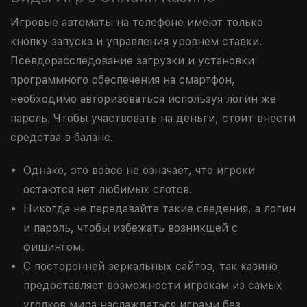
Игровые автоматы на телефоне имеют только
кнопку запуска и управления уровнем ставки.
Псевдорасследование загрузки и установки
программного обеспечения на смартфон,
необходимо авторизоваться используя логин же
пароль. Чтобы участвовать на деньги, стоит внести
средства в баланс.
Однако, это вовсе не означает, что игроки
остаются нет любимых слотов.
Никогда не передавайте такие сведения, а логин
и пароль, чтобы избежать возникшей с
фишингом.
С посторонней зеркальных сайтов, так казино
предоставляет возможности игрокам из самых
уголков мира наслаждаться играми без