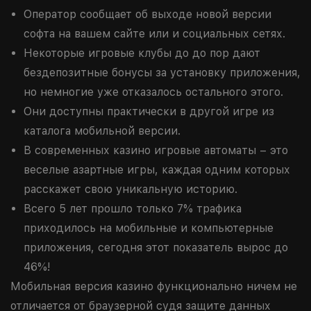
Оператор сообщает об выходе новой версии
софта на вашем сайте или и социальных сетях.
Некоторые игровые клубы до до пор дают
бездепозитные бонусы за установку приложения,
но немногие уже отказалось остального этого.
Они доступны практически в другой игре из
каталога мобильной версии.
В современных казино игровые автоматы – это
веселые азартные игры, каждая одним которых
расскажет свою уникальную историю.
Всего 5 лет прошло только 7% трафика
приходилось на мобильные и компьютерные
приложения, сегодня этот показатель вырос до
46%!
Мобильная версия казино функционально ничем не
отличается от браузерной судя защите данных