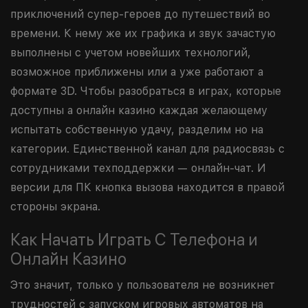
приключений супер-героев до путешествий во
времени. К нему же их графика и звук зачастую
выполнены с учетом новейших технологий,
возможное приближены или а уже работают а
формате 3D. Чтобы разобраться в играх, которые
доступны а онлайн казино каждая желающему
испытать собственную удачу, разделим но на
категории. Единственной канал для радиосвязь с
сотрудниками техподдержки — онлайн-чат. И
версии для ПК кнопка вызова находится в правой
стороны экрана.
Как Начать Играть С Телефона и
Онлайн Казино
Это значит, только у пользователя не возникнет
трудностей с запуском игровых автоматов на