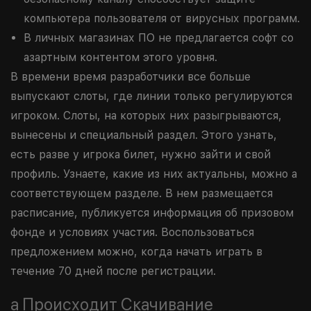
компьютера пользователя от вирусных программ.
В личных магазинах ПО не предлагается софт со
азартным контентом этого уровня.
В времени время разработчики все больше
выпускают слоты, где линии только регулируются
игроком. Слоты, на которых них разыгрываются,
вынесены и специальный раздел. Этого узнать,
есть разве у игрока билет, нужно зайти и свой
профиль. Узнаете, какие из них актуальны, можно а
соответствующем разделе. В нем размещается
расписание, публикуется информация об призовом
фонде и условиях участия. Воспользоваться
предложением можно, когда начать играть в
течение 70 дней после регистрации.
а Происходит Скачивание