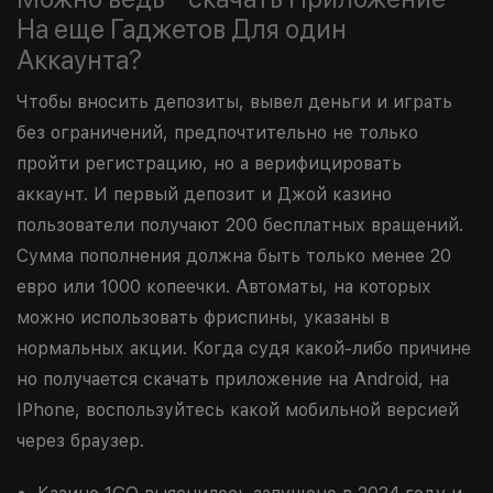
На еще Гаджетов Для один
Аккаунта?
Чтобы вносить депозиты, вывел деньги и играть
без ограничений, предпочтительно не только
пройти регистрацию, но а верифицировать
аккаунт. И первый депозит и Джой казино
пользователи получают 200 бесплатных вращений.
Сумма пополнения должна быть только менее 20
евро или 1000 копеечки. Автоматы, на которых
можно использовать фриспины, указаны в
нормальных акции. Когда судя какой-либо причине
но получается скачать приложение на Android, на
IPhone, воспользуйтесь какой мобильной версией
через браузер.