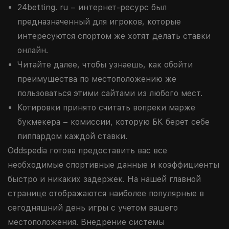
24betting. ru – интернет-ресурс был
предназначенный для игроков, которые
интересуются спортом же хотят делать ставки
онлайн.
Читайте далее, чтобы узнаешь, как обойти
преимущества по местоположению же
пользоваться этими сайтами из любого мест.
Котировки принято считать вопреки марже
букмекера – комиссии, которую БК берет себе
пиппардом каждой ставки.
Oddspedia готова предоставить вас все
необходимые спортивные данные и коэффициенты
быстро и никаких задержек. На нашей главной
странице отображаются наиболее популярные в
сегодняшний день игры с учетом вашего
местоположения. Внедрение системы