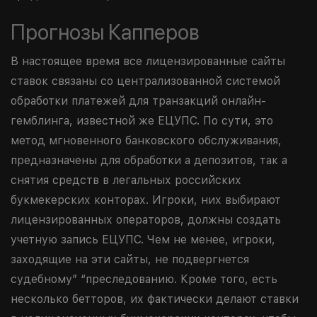
Прогнозы Капперов
В настоящее время все лицензированные сайты
ставок связаны со централизованной системой
обработки платежей для транзакций онлайн-
гемблинга, известной же ЕЦУПС. По сути, это
метод мгновенного банковского обслуживания,
предназначены для обработки а депозитов, так а
снятия средств в легальных российских
букмекерских конторах. Игроки, них выбирают
лицензированных операторов, должны создать
учетную запись ЕЦУПС. Чем не менее, игроки,
заходящие на эти сайты, не подвергнется
судебному” “преследованию. Кроме того, есть
несколько бетторов, их фактически делают ставки