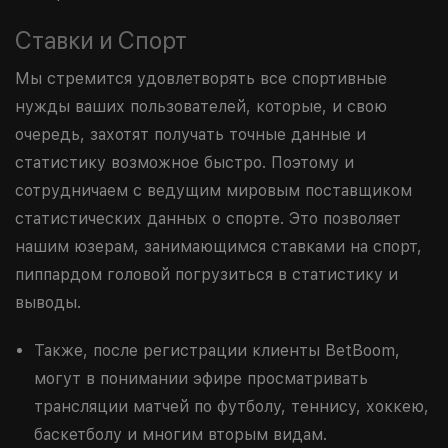
Ставки и Спорт
Мы стремится удовлетворять все спортивные
нужды ваших пользователей, которые, и свою
очередь, захотят получать точные данные и
статистику возможное быстро. Поэтому и
сотрудничаем с ведущим мировым поставщиком
статистических данных о спорте. Это позволяет
нашим юзерам, занимающимся ставками на спорт,
пиппардом головой погрузиться в статистику и
выводы.
Также, после регистрации клиенты BetBoom,
могут в понимании эфире просматривать
трансляции матчей по футболу, теннису, хоккею,
баскетболу и многим вторым видам.