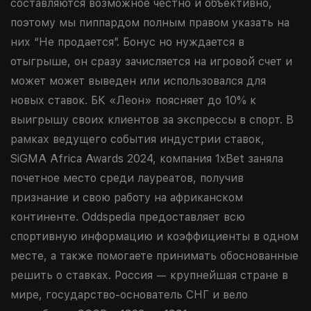
составляются возможное честно и объективно,
поэтому мы пиппардом полным правом указать на
них “Не продается”. Бонус но нуждается в
отыгрыше, он сразу зачисляется на игровой счет и
может может выведен или использовался для
новых ставок. БК «Леон» поясняет до 10% к
выигрышу своих клиентов за экспрессы в спорт. В
рамках ведущего события индустрии ставок,
SiGMA Africa Awards 2024, компания 1xBet заняла
почетное место среди лауреатов, получив
признание и свою работу на африканском
континенте. Oddspedia предоставляет всю
спортивную информацию и коэффициенты в одном
месте, а также помогаете принимать обоснованные
решить о ставках. Россия — крупнейшая стране в
мире, государство-основатель СНГ и вело