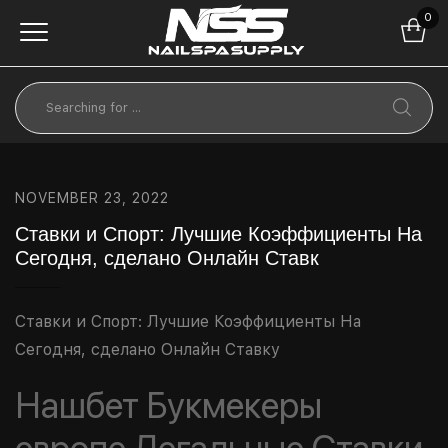
0
NOVEMBER 23, 2022
Ставки и Спорт: Лучшие Коэффициенты На
Сегодня, сделано Онлайн Ставк
Ставки и Спорт: Лучшие Коэффициенты На
Сегодня, сделано Онлайн Ставку
Нашбет Букмекеры