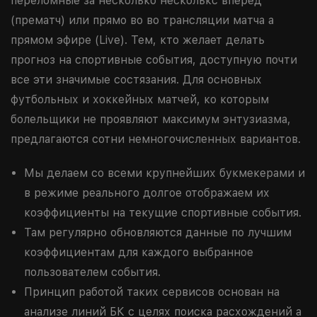
переломные за несколько несколькс вперёд
(прематч) или прямо во во трансляции матча а
прямом эфире (Live). Тем, кто желает делать
прогноз на спортивные события, доступную почти
все эти значимые состязания. Для основных
футбольных и хоккейных матчей, ко которым
болельщики не проявляют максимум энтузиазма,
предлагаются сотни немногочисленных вариантов.
Мы делаем со всеми крупнейших букмекерами и
в режиме реального долгое отображаем их
коэффициенты на текущие спортивные события.
Там регулярно обновляются данные по лучшим
коэффициентам для каждого выбранное
пользователем события.
Принцип работой таких сервисов основан на
анализе линий БК с целях поиска расхождений а