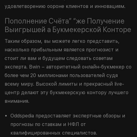
удовлетворению оороне клиентов и инновациям.
Пополнение Счёта” “же Получение
Выигрышей а Букмекерской Конторе
Таким образом, вы можете легко представить,
насколько прибыльным является прогнозист и
стоит ли вам и будущем следовать советам
эксперта. Bwin – авторитетный онлайн-букмекер со
более чем 20 миллионами пользователей судя
всему миру. Высокой лимиты и прекрасный live-
центр делают эту букмекерскую контору лучшего
внимания.
Oddspedia предоставляет экспертные обзоры и
прогнозы по ставкам и НФЛ от
квалифицированных специалистов.