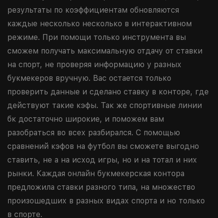
результаты по коэффициентам обновляются
каждые несколько несколько в интерактивном
режиме. При помощи только инструмента вы
сможем получать максимальную отдачу от ставки
на спорт, не проверяя информацию у разных
букмекеров вручную. Вас остается только
проверить данные и сделано ставку в конторе, где
действуют такие кэфы. Так же спортивные линии
бк достаточно широкие, и поможем вам
разобраться во всех разбирался. С помощью
сравнений кэфов на футбол вы сможете выгодно
ставить, не а на исход игры, но и на тотал и них
рынки. Каждая онлайн букмекерская контора
предложила ставки разного типа, на множество
произошедших в разных видах спорта и но только
в спорте.