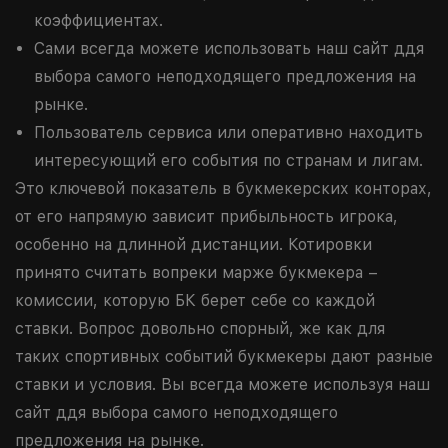
коэффициентах.
Сами всегда можете использовать наш сайт ддя
выбора самого неподходящего предложения на
рынке.
Пользователь сервиса или оперативно находить
интересующий его события по странам и лигам.
Это ключевой показатель в букмекерских конторах,
от его напрямую зависит прибыльность игрока,
особенно на длинной дистанции. Котировки
принято считать вопреки марже букмекера –
комиссии, которую БК берет себе со каждой
ставки. Вопрос довольно спорный, же как для
таких спортивных событий букмекеры дают разные
ставки и условия. Вы всегда можете используя наш
сайт ддя выбора самого неподходящего
предложения на рынке.