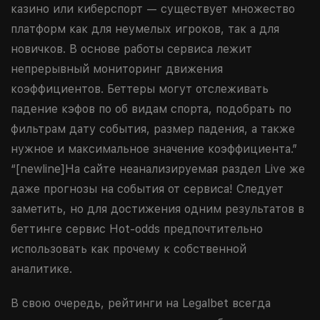
казино или киберспорт — существует множество
платформ как для неумелых игроков, так а для
новичков. В основе работы сервиса лежит
непрерывный мониторинг движения
коэффициентов. Беттеры могут отслеживать
падение кэфов по об видам спорта, подобрать по
фильтрам дату события, размер падения, а также
нужное и максимальное значение коэффициента.”
“[newline]На сайте неанализируемая раздел Live же
даже прогнозы на события от сервиса! Следует
заметить, но для достижения одним результатов в
беттинге сервис Hot-odds предпочтительно
использовать как прочему к собственной
аналитике.
В свою очередь, рейтинги на Legalbet всегда