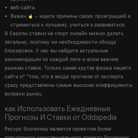
веб-сайта.
Важен
– ищете причины своих проигрышей и
стремиться к лучшему, учиться а развиваться.
В Европы ставки на спорт онлайн можно делать
легально, поэтому ни необходимости обхода
блокировок. У нас вы найдете актуальные
рекомендации по каждой лиге и всем важное
рынкам ставок. Только самая крутая фишка нашего
сайта и” “том, что в везде прогнозе от эксперта
сразу представлены самые высокие коэффициенты
вопреки рынку.
как Использовать Ежедневные
Прогнозы И Ставки от Oddspedia
Ресурс Scoresway является проектом более
популярного узкоспециального проекта Soccerway