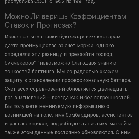
республика СССР с 1922 по 1991 год.
Можно Ли веришь Коэффициентам
Ставок и Прогнозах?
Известно, что ставки букмекерским конторам
даете преимущество за счет маржи, однако
определял эту разницу и превзойти господ
букмекеров” “невозможно благодаря знанию
тонкостей беттинга. Мы со радостью окажем
защиту в становлении профессиональную беттера.
Счет всех соревнований обновляется двенадцать
раз в мгновений – всегда как и без погрешностей.
Вы получаете неминуемую информацию о
возникшей на поле, имя бомбардиров, ассистентов
и распасовщиков, подробную статистику матчей и
также этом данные постоянно обновляются. С ним