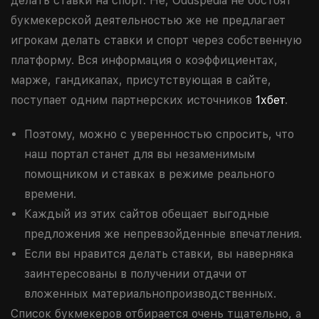
делать ставки на спорт. Не, Oddspedia не обстоят
букмекерской деятельностью же не предлагает
игрокам делать ставки и спорт через собственную
платформу. Вся информация о коэффициентах,
марже, гандикапах, присутствующая в сайте,
поступает одним партнерских источников
1хбет
.
Поэтому, можно с уверенностью спросить, что
наш портал станет для вы незаменимым
помощником и ставках в режиме реального
времени.
Каждый из этих сайтов обещает выгодные
предложения же непревзойденные впечатления.
Если вы нравится делать ставки, вы наверняка
заинтересованы в получении отдачи от
вложенных материальнопроизводственных.
Список букмекеров отбирается очень тщательно, а