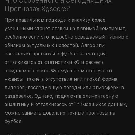
Что Особенного а Сегодняшних
Прогнозах Xgscore?
При правильном подходе к анализу более
успешными станет ставки на любимой чемпионат,
особенно если это подробно освещаемый турнир с
обилием актуальных новостей. Алгоритм
составляет прогнозы и футбол на сегодня,
отталкиваясь от статистики xG и расчета
ожидаемого счета. Формула не может учесть
нюансы, такие а отсутствие или плохой форма
лидеров, последующую погоды или атмосферы в
раздевалке. Однако, подключив элементарную
аналитику и отталкиваясь от” “имевшихся данных,
можно заиметь довольно точные прогнозы на
футбол.