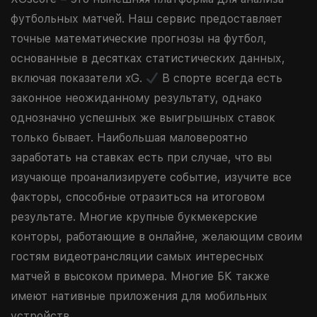
футбольных матчей. Наш сервис предоставляет
точные математические прогнозы на футбол,
основанные в десятках статистических данных,
включая показатели xG.
В спорте всегда есть
законное неожиданному результату, однако
однозначно успешных же выигрышных ставок
только бывает. Наибольшая маловероятно
заработать на ставках есть при случае, что вы
изучающе проанализируете событие, изучите все
факторы, способные отразиться на итоговом
результате. Многие крупные букмекерские
конторы, работающие в онлайне, желающим своим
гостям видеотрансляции самых интересных
матчей в высоком примера. Многие БК также
имеют нативные приложения для мобильных
устройств.