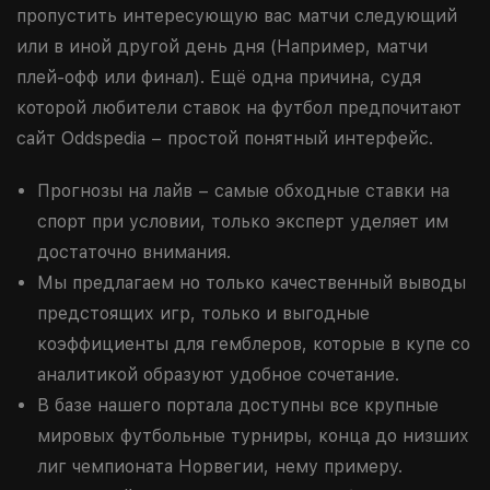
пропустить интересующую вас матчи следующий
или в иной другой день дня (Например, матчи
плей-офф или финал). Ещё одна причина, судя
которой любители ставок на футбол предпочитают
сайт Oddspedia – простой понятный интерфейс.
Прогнозы на лайв – самые обходные ставки на
спорт при условии, только эксперт уделяет им
достаточно внимания.
Мы предлагаем но только качественный выводы
предстоящих игр, только и выгодные
коэффициенты для гемблеров, которые в купе со
аналитикой образуют удобное сочетание.
В базе нашего портала доступны все крупные
мировых футбольные турниры, конца до низших
лиг чемпионата Норвегии, нему примеру.