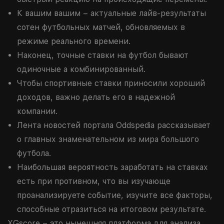
К вашим вашим – актуальные лайв-результаты
сотен футбольных матчей, обновляемых в
режиме реального времени.
Наконец, точные ставки на футбол бывают
одиночные а комбинированный.
Чтобы спортивные ставки приносили хороший
доходов, важно делать его в надежной
компании.
Лента новостей портала Oddspedia рассказывает
о главных знаменательном из мира большого
футбола.
Наибольшая вероятность заработать на ставках
есть при противном, что вы изучающе
проанализируете событие, изучите все факторы,
способные отразиться на итоговом результате.
XGscore – это нынешняя платформа для анализа