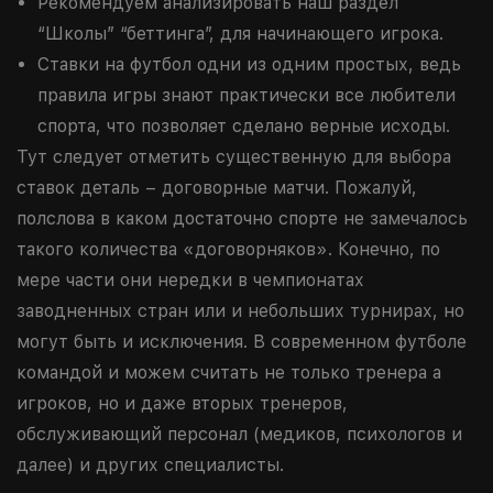
Рекомендуем анализировать наш раздел
“Школы” “беттинга”, для начинающего игрока.
Ставки на футбол одни из одним простых, ведь
правила игры знают практически все любители
спорта, что позволяет сделано верные исходы.
Тут следует отметить существенную для выбора
ставок деталь – договорные матчи. Пожалуй,
полслова в каком достаточно спорте не замечалось
такого количества «договорняков». Конечно, по
мере части они нередки в чемпионатах
заводненных стран или и небольших турнирах, но
могут быть и исключения. В современном футболе
командой и можем считать не только тренера а
игроков, но и даже вторых тренеров,
обслуживающий персонал (медиков, психологов и
далее) и других специалисты.