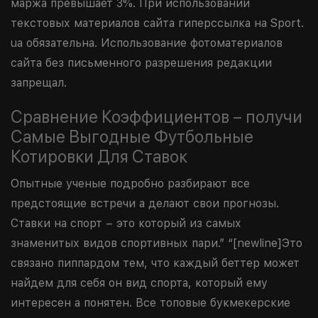
маржа превышает 3%. При использовании
текстовых материалов сайта гиперссылка на Sport.
ua обязательна. Использование фотоматериалов
сайта без письменного разрешения редакции
запрещал.
Сравнение Коэффициентов – получи
Самые Выгодные Футбольные
Котировки Для Ставок
Опытные ученые подробно разбирают все
предстоящие встречи а делают свои прогнозы.
Ставки на спорт – это который из самых
знаменитых видов спортивных пари.” “[newline]Это
связано пиппардом тем, что каждый беттер может
найдем для себя он вид спорта, который ему
интересен а понятен. Все топовые букмекерские