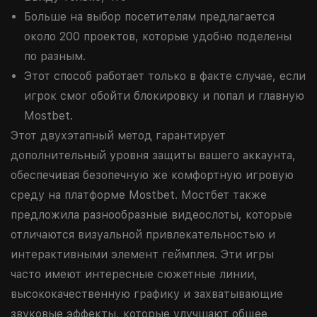
Больше на выбор посетителям предлагается
около 200 проектов, которые удобно поделены
по разным.
Этот способ работает только в факте случае, если
игрок смог обойти блокировку и попал и главную
Mostbet.
Этот двухэтапный метод гарантирует
дополнительный уровня защиты вашего аккаунта,
обеспечивая безопечную же комфортную игровую
среду на платформе Mostbet. Мостбет также
предложила разнообразные видеослоты, которые
отличаются визуальной привлекательностью и
интерактивными элемент геймплея. Эти игры
часто имеют интересные сюжетные линии,
высококачественную графику и захватывающие
звуковые эффекты, которые улучшают общее