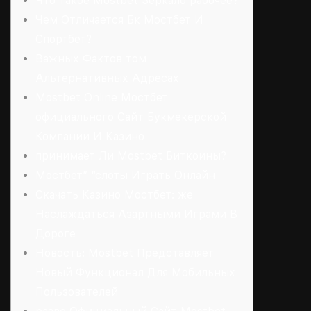
Что такое Mostbet Зеркало рабочее?
Чем Отличается Бк Мостбет И
Спортбет?
Важных Фактов том
Альтернативных Адресах
Mostbet Online Мостбет
официального Сайт Букмекерской
Компании И Казино
принимает Ли Mostbet Биткоины?
Мостбет” “слоты Играть Онлайн
Скачать Казино Мостбет: же
Наслаждаться Азартными Играми В
Дороге
Новость: Mostbet Представляет
Новый Функционал Для Мобильных
Пользователей