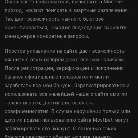
Очень часто пользователи, выполнять в Мостбет
проход, желают поиграть в азартные развлечения.
Так дает возможность намного быстрее
ориентироваться, находил подходящие варианты
менаджеров конкретные запросы.
Простое управление на сайте даст возможность
уяснить с этим напором даже полным новичкам.
После регистрации, верификации и пополнения
баланса официальные пользователи могли
заработать все мои бонусы. Зарегистрироваться и
использовать все малейшей нашего сайта смогли
только игроки, достигшие возраста
совершеннолетия. В случае нарушении только или
других правил пользователю сайта Mostbet могут
заблокировать его аккаунт. С помощью таких
бонусов севилестр обычно можете заиметь