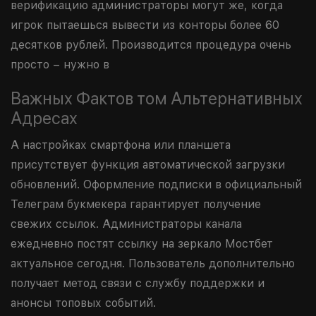
верификацию администраторы могут же, когда
игрок пытаешься вывести из конторы более 60
десятков рублей. Производится процедура очень
просто – нужно в
Важных Фактов том Альтернативных
Адресах
А настройках смартфона или планшета
присутствует функция автоматической загрузки
обновлений. Оформление подписки в официальный
Телеграм букмекера гарантирует получение
свежих ссылок. Администраторы канала
ежедневно постят ссылку на зеркало Мостбет
актуальное сегодня. Пользователь дополнительно
получает метод связи с службу поддержки и
анонсы топовых событий.