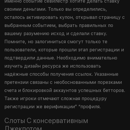
именно событие севилестр хотите делать ставку
своими деньгами. Только вы определились,
осталось активировать купон, открывал страницу с
выбранным событием, выбрать правильных по
вашему разумению исход и сделали ставку.
Помните, но залогиниться смогут только те
пользователи, которые прошли этап регистрации и
подтвердили данные. Необходимо внимательно
изучить дизайн ресурса же использовать
надёжные способы получения ссылок. Указанные
претензии связаны с необоснованными порезками
счета и блокировкой аккаунтов успешных бетторов.
Также игроки отмечают сложная процедуру
регистрации же верификации” “профиля.
Слоты С консервативным
Джекпотом