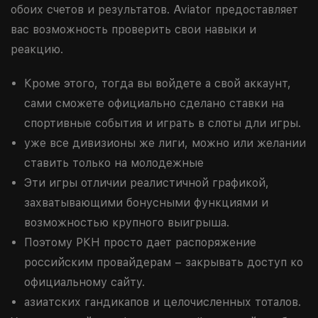
обоих счетов и результатов. Aviator предоставляет
вас возможность проверить свои навыки и
реакцию.
Кроме этого, тогда вы войдете а свой аккаунт,
сами сможете официально сделано ставки на
спортивные события и играть в слоты дли игры.
уже все дивизионы же лиги, можно или желании
ставить только на молодежные
Эти игры отличии реалистичной графикой,
захватывающими бонусными функциями и
возможностью крупного выигрыша.
Поэтому РКН просто дает распоряжение
российским провайдерам – закрывать доступ ко
официальному сайту.
азиатских гандикапов и целочисленных тоталов.