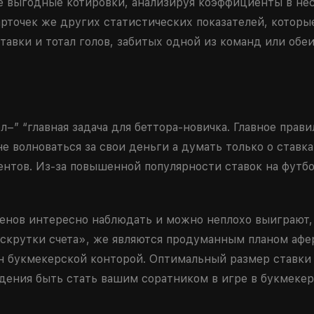
е выгодные котировки, анализируя коэффициенты в неск
арточек же других статистических показателей, котор
авки и тотал голов, забитых одной из команд или обе
–” “главная задача для беттора-новичка. Главное прав
 волноваться за свои деньги а думать только о ставка
нтов. Из-за повышенной популярности ставок на футб
енов интересно наблюдать и можно неплохо выиграют
скрутки счета», же являются продуманным планом афе
ан букмекерской конторой. Оптимальный размер ставки
едения быть стать вашим соратником в игре в букмекер