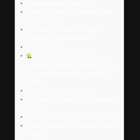
Недооцененные События
Делайте Ставки На Знакомые вам
Виды Спорта
Не сделаю Ставки На Спорт, В
Котором но Разбираешься
Способы Игры
Стоит ли Обращаться За
помощью К Профессионалам, когда
Вы Начинаете сделано Ставки На
Спорт?
Групповые Ставки На Спорт
Как Сделать Ставки На Футбольные
Матчи
выбирать Спорта, Матча же Ставки
Онлайн Ставки На Спорт же Сделать
Ставку?