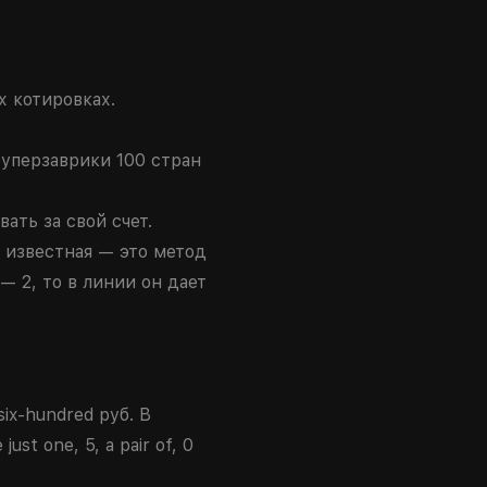
х котировках.
суперзаврики 100 стран
ать за свой счет.
а известная — это метод
 2, то в линии он дает
ix-hundred руб. В
 one, 5, a pair of, 0