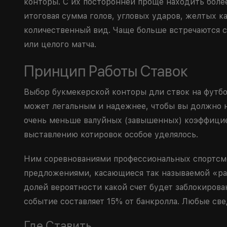
конторы. С их посторонней проще находить боле
итоговая сумма голов, угловых ударов, желтых к
количественный вид. Чаще больше встречаются ст
или целого матча.
Принцип Работы Ставок
Выбор букмекерской конторы дли ствок на футбол
может легальным и надежнее, чтобы вы должно не
очень меньше валуйных (завышенных) коэффицие
выставлению котировок особое уделялось.
Ним соревнованиями профессиональных спортсм
предложениями, касающиеся так называемой «ра
долей вероятности какой счет будет заблокиров
событие составляет 15% от банкролла. Любые св
Где Ставить