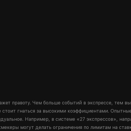
жет правоту. Чем больше событий в экспрессе, тем вы
е стоит гнаться за высокими коэффициентами. Опытны
идуальное. Например, в системе «27 экспрессов», напр
кмекеры могут делать ограничения по лимитам на став