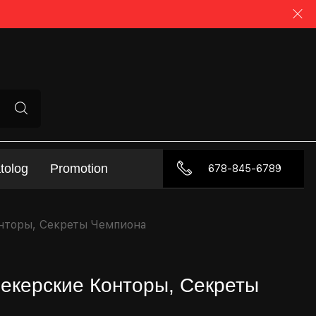
tolog
Promotion
678-845-6789
онторы, Секреты Чемпиона
мекерские Конторы, Секреты