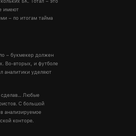
ольких БК. Тотал – это
ые имеют
ими – по итогам тайма
ило – букмекер должен
х. Во-вторых, и футболе
ол аналитики уделяют
, сделав… Любые
ристов. С большой
 в анализируемое
ской конторе.