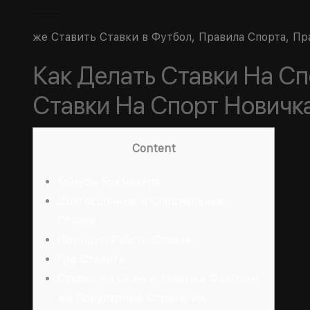
же Ставить Ставки в Футбол, Правила Спорта, П
Как Делать Ставки На Сп
Ставки На Спорт Новичк
Content
Бонусы Букмекера
Долгосрочные и Специальные
Ставки
Принцип Работы Ставок
Где Ставить
Ставки На Скачки: Главные Факторы
же Популярные Стратегии