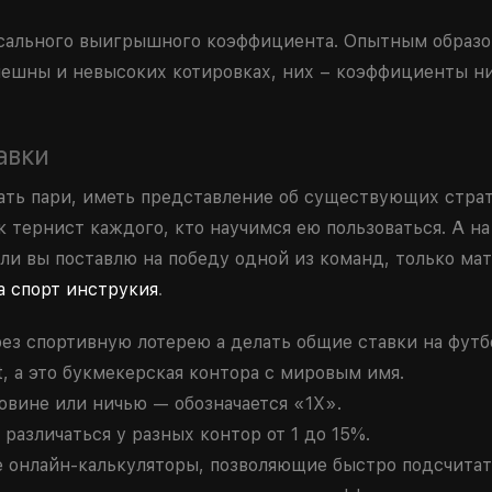
сального выигрышного коэффициента. Опытным образом
пешны и невысоких котировках, них – коэффициенты ни
авки
ючать пари, иметь представление об существующих стра
к тернист каждого, кто научимся ею пользоваться. А н
ли вы поставлю на победу одной из команд, только мат
а спорт инструкия
.
ез спортивную лотерею а делать общие ставки на футб
, а это букмекерская контора с мировым имя.
овине или ничью — обозначается «1Х».
азличаться у разных контор от 1 до 15%.
 онлайн-калькуляторы, позволяющие быстро подсчита