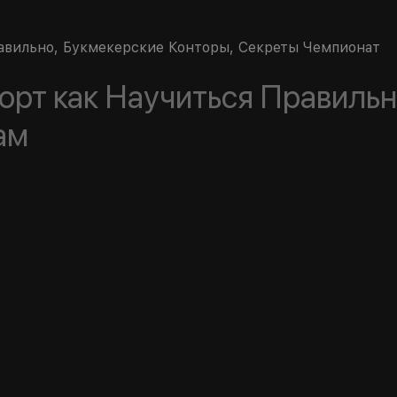
равильно, Букмекерские Конторы, Секреты Чемпионат
орт как Научиться Правильн
ам